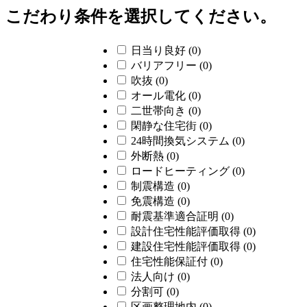
こだわり条件を選択してください。
日当り良好
(0)
バリアフリー
(0)
吹抜
(0)
オール電化
(0)
二世帯向き
(0)
閑静な住宅街
(0)
24時間換気システム
(0)
外断熱
(0)
ロードヒーティング
(0)
制震構造
(0)
免震構造
(0)
耐震基準適合証明
(0)
設計住宅性能評価取得
(0)
建設住宅性能評価取得
(0)
住宅性能保証付
(0)
法人向け
(0)
分割可
(0)
区画整理地内
(0)