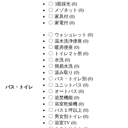
3面採光
(0)
メゾネット
(0)
家具付
(0)
家電付
(0)
ウォシュレット
(0)
温水洗浄便座
(0)
暖房便座
(0)
トイレ２ヶ所
(0)
水洗
(0)
簡易水洗
(0)
汲み取り
(0)
バス・トイレ別
(0)
ユニットバス
(0)
バス・トイレ
オートバス
(0)
追焚機能
(0)
浴室乾燥機
(0)
バス１坪以上
(0)
男女別トイレ
(0)
浴室TV
(0)