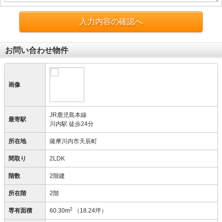
入力内容の確認へ
お問い合わせ物件
画像
JR鹿児島本線
最寄駅
川内駅 徒歩24分
所在地
薩摩川内市天辰町
間取り
2LDK
階数
2階建
所在階
2階
2
専有面積
60.30m
（18.24坪）