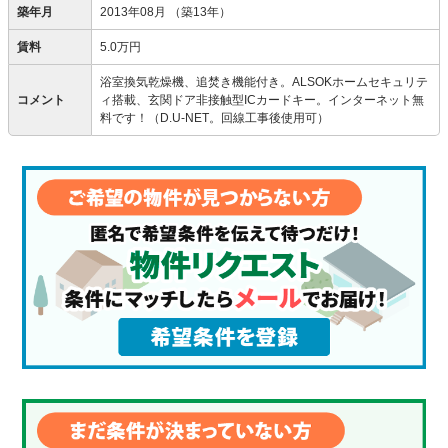
築年月
2013年08月
（築13年）
賃料
5.0万円
浴室換気乾燥機、追焚き機能付き。ALSOKホームセキュリテ
コメント
ィ搭載、玄関ドア非接触型ICカードキー。インターネット無
料です！（D.U-NET。回線工事後使用可）