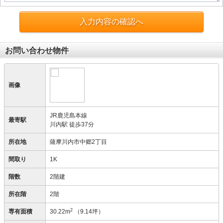
入力内容の確認へ
お問い合わせ物件
画像
JR鹿児島本線
最寄駅
川内駅 徒歩37分
所在地
薩摩川内市中郷2丁目
間取り
1K
階数
2階建
所在階
2階
2
専有面積
30.22m
（9.14坪）