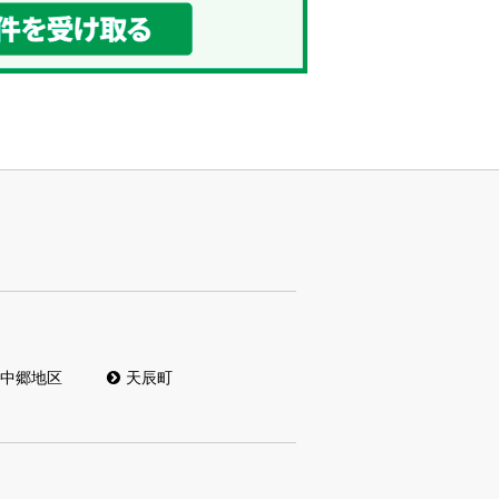
中郷地区
天辰町