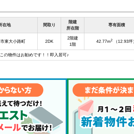
階建
所在地
間取り
専有面積
所在階
2階建
2
内市東大小路町
2DK
42.77m
（12.93坪
1階
この物件はお勧めです！！即入居可♪