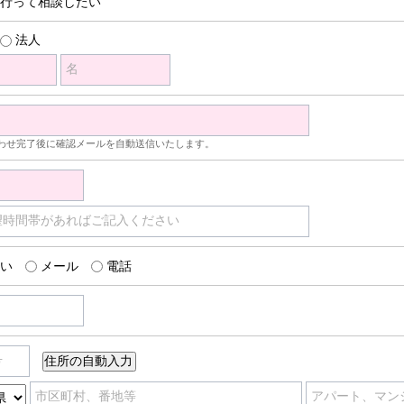
行って相談したい
法人
名
わせ完了後に確認メールを自動送信いたします。
望時間帯があればご記入ください
い
メール
電話
号
市区町村、番地等
アパート、マン