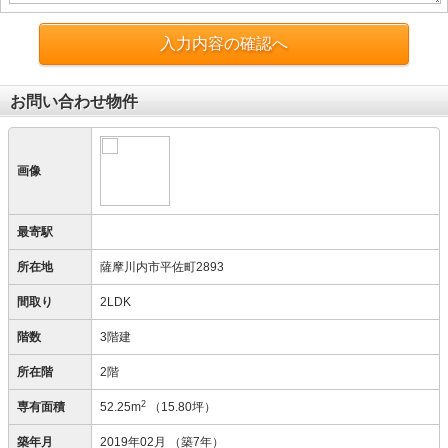
入力内容の確認へ
お問い合わせ物件
画像
最寄駅
所在地
薩摩川内市平佐町2893
間取り
2LDK
階数
3階建
所在階
2階
2
専有面積
52.25m
（15.80坪）
築年月
2019年02月
（築7年）