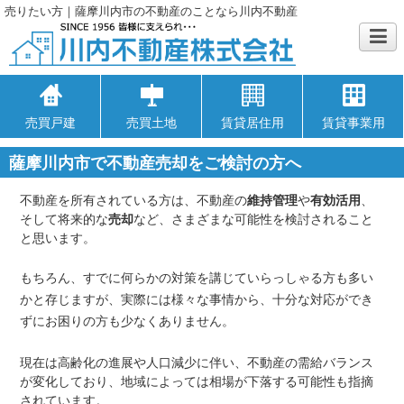
売りたい方｜薩摩川内市の不動産のことなら川内不動産
売買戸建
売買土地
賃貸居住用
賃貸事業用
薩摩川内市で不動産売却をご検討の方へ
不動産を所有されている方は、不動産の
維持管理
や
有効活用
、
そして将来的な
売却
など、さまざまな可能性を検討されること
と思います。
もちろん、すでに何らかの対策を講じていらっしゃる方も多い
かと存じますが、実際には様々な事情から、十分な対応ができ
ずにお困りの方も少なくありません。
現在は高齢化の進展や人口減少に伴い、不動産の需給バランス
が変化しており、地域によっては相場が下落する可能性も指摘
されています。