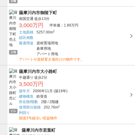
店舗
薩摩川内市御陵下町
南国交通
徒歩13分
3,000万円
坪単価：1.89万円
2
土地面積
5257.00m
総区画数
最適用途
資材置場用地
倉庫用地
土地
アパート用地
アパートや資材置き場向けの物件です。
薩摩川内市大小路町
中越通り
徒歩2分
3,500万円
築年月
2006年11月
(築19年)
建物構造
鉄骨造
所在階/階数
2階
/
2階建
2
使用部分面積
202.76m
ビル
利回り
国道3号線沿い収益物件
薩摩川内市若葉町