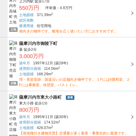
上川内駅
徒歩17分
550万円
坪単価：4.9万円
2
土地面積
371.39m
総区画数
最適用途
住宅用地
土地
南向きの物件です。敷地を広く使いたい方におすすめです。
薩摩川内市御陵下町
暮
徒歩2分
3,000万円
築年月
1997年12月
(築28年)
2
使用部分面積
114.56m
2
土地面積
166.29m
理・美容室跡、国道沿いの店舗向き物件です。 １Fには6畳和室、２
店舗
Fには事務室、休憩室、バストイレ…
薩摩川内市東大小路町
新着
東大小路
徒歩1分
800万円
築年月
1995年11月
(築30年)
2
使用部分面積
174.52m
2
土地面積
426.07m
【借地権付き建物売買】交通量が多く集客・事業目的に最適です。