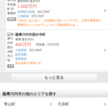
裁判所前
徒歩2分
1,500万円
2
使用部分面積
143.75m
2
土地面積
375.72m
事務所
川内川にほど近く、公的施設が多いエリアです。士業や事業用の
事務所などいかがでしょうか？看板効果もあ…
薩摩川内市国分寺町
暮橋
徒歩10分
400万円
坪単価：5.97万円
2
土地面積
221.42m
総区画数
最適用途
国分寺町の売地です。
土地
もっと見る
薩摩川内市の他のエリアを探す
青山町
天辰町