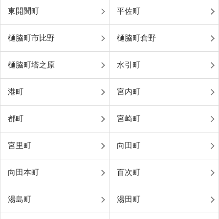
東開聞町
平佐町
樋脇町市比野
樋脇町倉野
樋脇町塔之原
水引町
港町
宮内町
都町
宮崎町
宮里町
向田町
向田本町
百次町
湯島町
湯田町