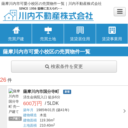
薩摩川内市可愛小校区の売買物件一覧｜川内不動産株式会社
売買戸建
売買土地
賃貸居住用
賃貸事業用
薩摩川内市可愛小校区の売買物件一覧
検索条件を変更
26
件
薩摩川内市国分寺町
新着
済生会病院入口
徒歩6分
600万円
/ 5LDK
築年月
1985年01月
(築41年)
建物構造
木造
一戸建て
2
建物面積
119.36m
2
土地面積
210.40m