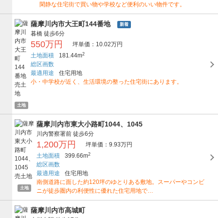
閑静な住宅街で買い物や学校など便利のいい物件です。
薩摩川内市大王町144番地
新着
暮橋
徒歩6分
550万円
坪単価：10.02万円
2
土地面積
181.44m
総区画数
最適用途
住宅用地
小・中学校が近く、生活環境の整った住宅街にあります。
土地
薩摩川内市東大小路町1044、1045
川内警察署前
徒歩6分
1,200万円
坪単価：9.93万円
2
土地面積
399.66m
総区画数
最適用途
住宅用地
南側道路に面した約120坪のゆとりある敷地。スーパーやコンビ
土地
ニが徒歩圏内の利便性に優れた住宅用地で…
薩摩川内市高城町