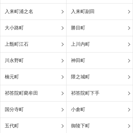
入来町浦之名
入来町副田
大小路町
勝目町
上甑町江石
上川内町
川永野町
神田町
楠元町
隈之城町
祁答院町藺牟田
祁答院町下手
国分寺町
小倉町
五代町
御陵下町