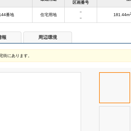
区画番号
－
44番地
住宅用地
181.44m
－
情報
周辺環境
宅街にあります。