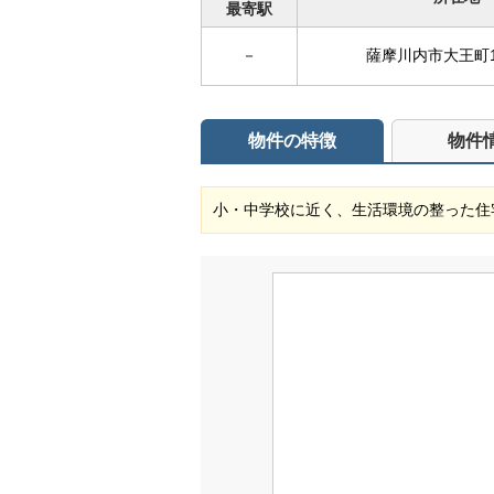
最寄駅
－
薩摩川内市大王町1
物件の特徴
物件
小・中学校に近く、生活環境の整った住