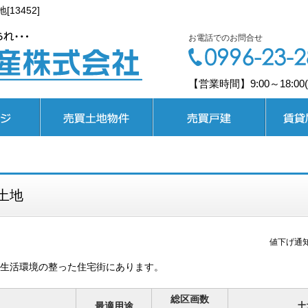
13452]
お電話でのお問合せ
【営業時間】9:00～18:0
売買土地
売買戸建
賃貸居住
土地
値下げ通
生活環境の整った住宅街にあります。
総区画数
最適用途
土