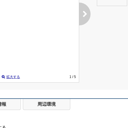
拡大する
1
/ 5
情報
周辺環境
する