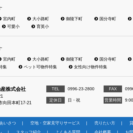
す
宮内町
大小路町
御陵下町
国分寺町
可愛小
育英小
す
宮内町
大小路町
御陵下町
国分寺町
特集
ペット可物件特集
女性向け物件特集
動産株式会社
TEL
0996-23-2800
FAX
099
21
定休日
日・祝
営業時間
9:0
向田本町17-21
あいさつ
空地・空家見守りサービス
売りたい方
ル
スタッフ紹介
よくある質問
会社概要
お