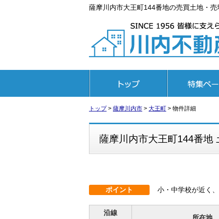
薩摩川内市大王町144番地の売買土地・売地[
トップページ
特集ページ
トップ
>
薩摩川内市
>
大王町
>
物件詳細
薩摩川内市大王町144番地 
ポイント
小・中学校が近く、
沿線
所在地