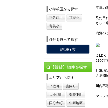
平屋の
小学校区から探す
平佐西小
可愛小
見た目
さらに
育英小
内覧の
条件を絞って探す
詳細検索
２LDK
2100
【賃貸】物件を探す
駐車場
入居開始
エリアから探す
川内不
平佐町
宮内町
大小路町
御陵下町
マンシ
国分寺町
中郷地区