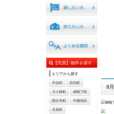
【売買】物件を探す
エリアから探す
平佐町
宮内町
8
大小路町
御陵下町
国分寺町
中郷地区
天辰町