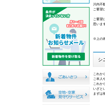
川内不
ご要望
ご要望
思いま
※上の
シ
これか
ご本人
これか
いざと
まずは