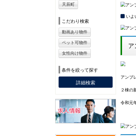
天辰町
いよ
こだわり検索
動画あり物件
ペット可物件
ア
女性向け物件
条件を絞って探す
アンブ
詳細検索
２棟の
令和元
ご