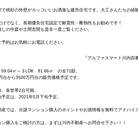
家で焼杉の外壁がカッコいいお洒落な建売住宅です。大工さんたちの経
だけでなく、長期優良住宅認定で耐震性・断熱性もお勧めです！
癒しの中庭や土間玄関も是非一度ご覧ください。
ご予約はお気軽にお電話ください。
『アルファスマート川内四
 59.04㎡～３LDK 81.66㎡ の全71邸。
万円台から3500万円台の販売価格予定です。
は、各世帯2台可能。
予定は、2021年5月下旬予定。
動産では、分譲マンション購入のポイントやお徳情報を無料でアドバイ
ョン購入をご検討の方は、まずは川内不動産へお問合せ下さい！！