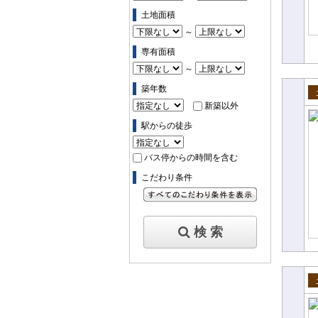
土地面積
～
専有面積
～
築年数
売
新築以外
駅からの徒歩
バス停からの時間を含む
こだわり条件
すべてのこだわり条件を見る
検 索
売