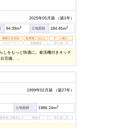
2025年05月築
（築1年）
2
2
94.39m
184.45m
積
土地面積
らしをもっと快適に。食洗機付きキッチ
2台完備。…
1999年02月築
（築27年）
2
1986.24m
土地面積