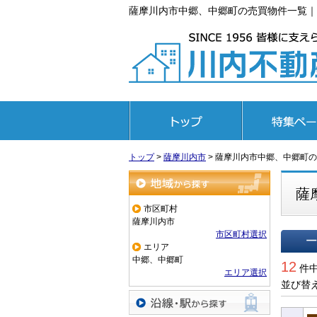
薩摩川内市中郷、中郷町の売買物件一覧｜
トップページ
特集ページ
トップ
>
薩摩川内市
>
薩摩川内市中郷、中郷町の
薩
地域から探す
市区町村
薩摩川内市
市区町村選択
エリア
一覧で
中郷、中郷町
12
件中
エリア選択
並び替