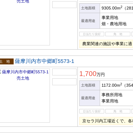
2
9305.00m
（28
土地面積
事業用地
最適用途
畑・農地用地
農業関連の施設や事業に適
薩摩川内市中郷町5573-1
土地
1,700
万円
2
1172.00m
（35
土地面積
事務所用地
最適用途
事業用地
京セラ川内工場近くで、各