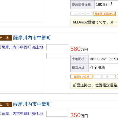
2
160.85m
使用部分面積
6LDKの2階建てです。オ
薩摩川内市中郷町
土地
580
万円
2
383.06m
（115
土地面積
住宅用地
最適用途
前面道路は、位置指定道路
薩摩川内市中郷町
土地
350
万円