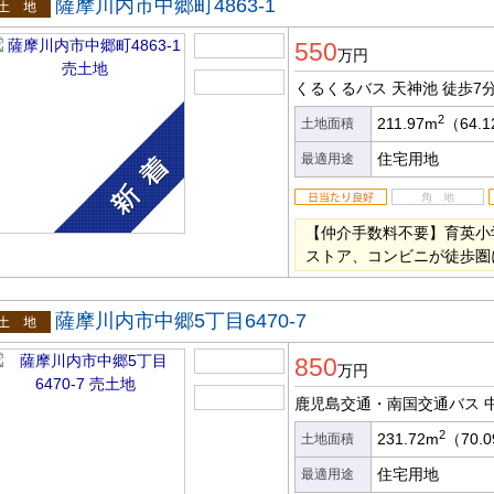
薩摩川内市中郷町4863-1
土地
550
万円
くるくるバス 天神池
徒歩7
2
211.97m
（64.
土地面積
住宅用地
最適用途
【仲介手数料不要】育英小
ストア、コンビニが徒歩圏
薩摩川内市中郷5丁目6470-7
土地
850
万円
鹿児島交通・南国交通バス 
2
231.72m
（70.
土地面積
住宅用地
最適用途