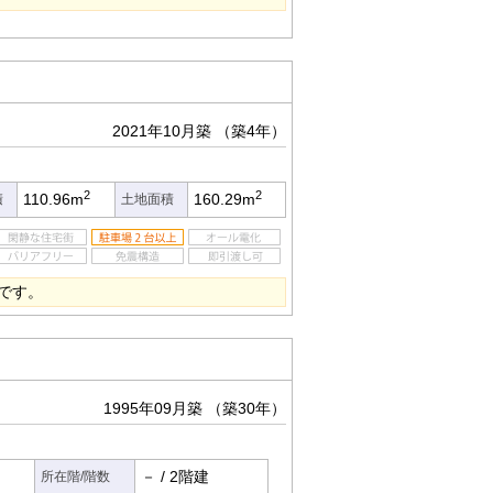
2021年10月築
（築4年）
2
2
110.96m
160.29m
積
土地面積
です。
1995年09月築
（築30年）
－
/
2階建
所在階/階数