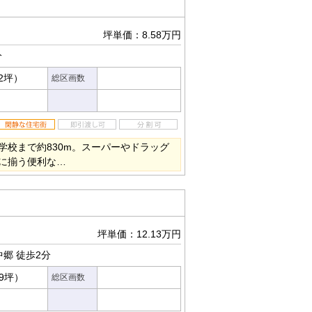
坪単価：8.58万円
分
12坪）
総区画数
学校まで約830m。スーパーやドラッグ
に揃う便利な…
坪単価：12.13万円
中郷
徒歩2分
09坪）
総区画数