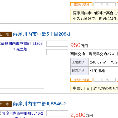
薩摩川内市中郷町の高台に
セスも良好で、周辺には生
薩摩川内市中郷5丁目208-1
土地
950
万円
南国交通・鹿児島交通バス 
2
248.87m
（75.
土地面積
住宅用地
最適用途
中郷5丁目｜約75坪の整形
薩摩川内市中郷町5546-2
土地
2,800
万円