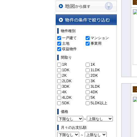
沿線・駅から探す
売
地図から探す
物件の条件で絞り込む
物件種別
一戸建て
マンション
土地
事業用
収益物件
間取り
1R
1K
1DK
1LDK
2K
2DK
2LDK
3K
3DK
3LDK
4K
4DK
売
4LDK
5K
5DK
5LDK以上
価格
～
月々のお支払額
～