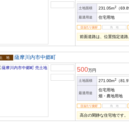
2
231.05m
（69.
土地面積
住宅用地
最適用途
前面道路は、位置指定道路
薩摩川内市中郷町
土地
500
万円
2
271.00m
（81.
土地面積
住宅用地
最適用途
畑・農地用地
高台の閑静な住宅地です。