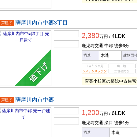
薩摩川内市中郷3丁目
一戸建
2,380
4LDK
万円
/
鹿児島交通 中郷
徒歩6分
木造
構造
建物面
育英小校区の築浅中古住宅
薩摩川内市中郷
一戸建
1,200
6LDK
万円
/
鹿児島交通 瀬口
徒歩1分
木造
構造