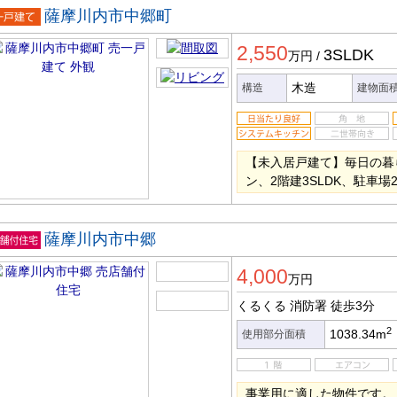
薩摩川内市中郷町
一戸建
2,550
3SLDK
万円
/
木造
構造
建物面
【未入居戸建て】毎日の暮
ン、2階建3SLDK、駐車場
薩摩川内市中郷
店舗付
4,000
宅
万円
くるくる 消防署
徒歩3分
2
1038.34m
使用部分面積
事業用に適した物件です。