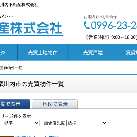
川内不動産株式会社
お電話でのお問合せ
【営業時間】9:00～18:0
売買土地
売買戸建
賃貸居住
売買物件一覧
摩川内市の売買物件一覧
表示
地図で表示
 1～12件を表示
え
画像優先度