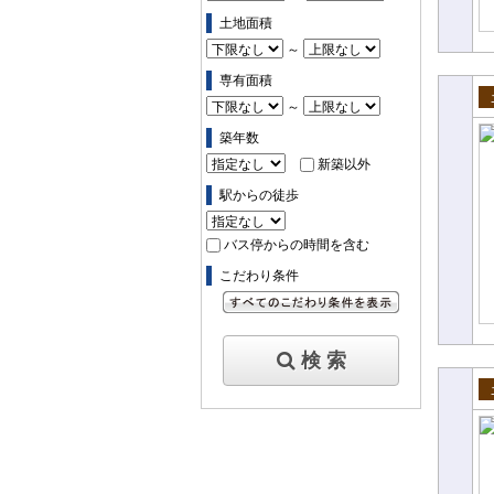
土地面積
～
専有面積
～
売
築年数
新築以外
駅からの徒歩
バス停からの時間を含む
こだわり条件
すべてのこだわり条件を見る
検 索
売