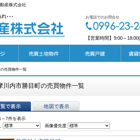
動産株式会社
お電話でのお問合せ
【営業時間】9:00～18:0
売買土地
売買戸建
賃貸居住
町の売買物件一覧
摩川内市勝目町の売買物件一覧
表示
地図で表示
1～7件を表示
え
画像優先度