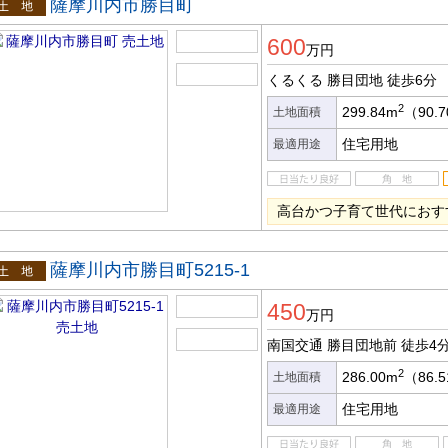
薩摩川内市勝目町
土地
600
万円
くるくる 勝目団地
徒歩6分
2
299.84m
（90.
土地面積
住宅用地
最適用途
高台かつ子育て世代におす
薩摩川内市勝目町5215-1
土地
450
万円
南国交通 勝目団地前
徒歩4
2
286.00m
（86.
土地面積
住宅用地
最適用途