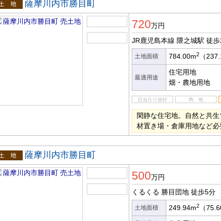
薩摩川内市勝目町
土地
720
万円
JR鹿児島本線 隈之城駅
徒歩
2
784.00m
（237
土地面積
住宅用地
最適用途
畑・農地用地
閑静な住宅地。自然と共生
材置き場・倉庫用地など必
薩摩川内市勝目町
土地
500
万円
くるくる 勝目団地
徒歩5分
2
249.94m
（75.
土地面積