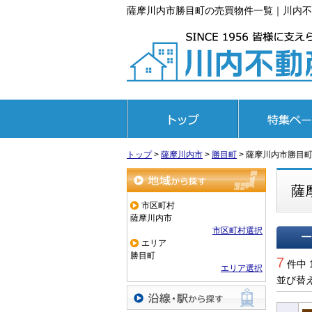
薩摩川内市勝目町の売買物件一覧｜川内不
トップページ
特集ページ
トップ
>
薩摩川内市
>
勝目町
>
薩摩川内市勝目
薩
地域から探す
市区町村
薩摩川内市
市区町村選択
エリア
一覧で
勝目町
7
件中 
エリア選択
並び替