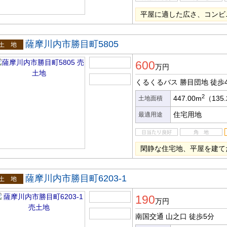
平屋に適した広さ、コンビ
薩摩川内市勝目町5805
土地
600
万円
くるくるバス 勝目団地
徒歩
2
447.00m
（135
土地面積
住宅用地
最適用途
閑静な住宅地、平屋を建て
薩摩川内市勝目町6203-1
土地
190
万円
南国交通 山之口
徒歩5分