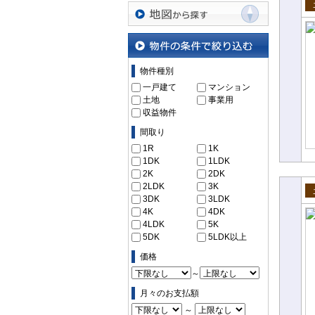
沿線・駅から探す
売
地図から探す
物件の条件で絞り込む
物件種別
一戸建て
マンション
土地
事業用
収益物件
間取り
1R
1K
1DK
1LDK
2K
2DK
2LDK
3K
3DK
3LDK
売
4K
4DK
4LDK
5K
5DK
5LDK以上
価格
～
月々のお支払額
～