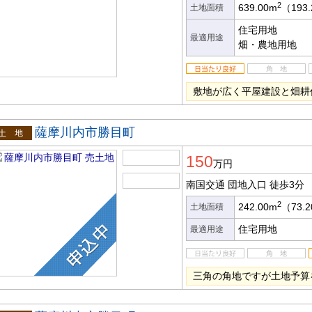
2
639.00m
（193
土地面積
住宅用地
最適用途
畑・農地用地
敷地が広く平屋建設と畑耕
薩摩川内市勝目町
土地
150
万円
南国交通 団地入口
徒歩3分
2
242.00m
（73.
土地面積
住宅用地
最適用途
三角の角地ですが土地予算