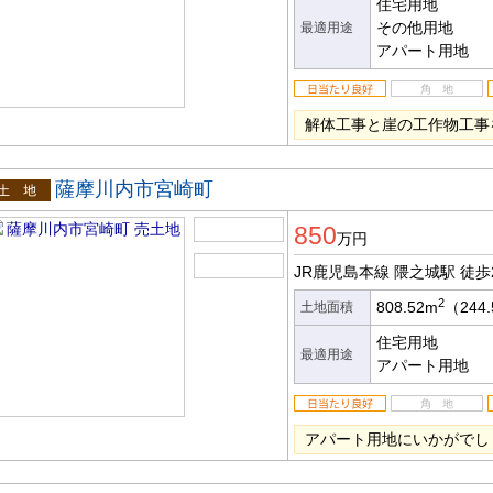
住宅用地
その他用地
最適用途
アパート用地
解体工事と崖の工作物工事
薩摩川内市宮崎町
土地
850
万円
JR鹿児島本線 隈之城駅
徒歩
2
808.52m
（244
土地面積
住宅用地
最適用途
アパート用地
アパート用地にいかがでし