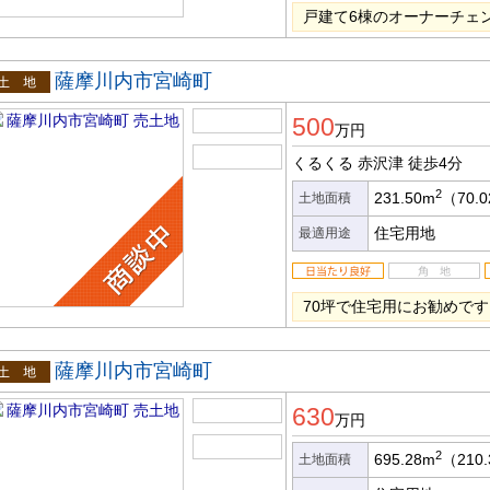
戸建て6棟のオーナーチェ
薩摩川内市宮崎町
土地
500
万円
くるくる 赤沢津
徒歩4分
2
231.50m
（70.
土地面積
住宅用地
最適用途
70坪で住宅用にお勧めです
薩摩川内市宮崎町
土地
630
万円
2
695.28m
（210
土地面積