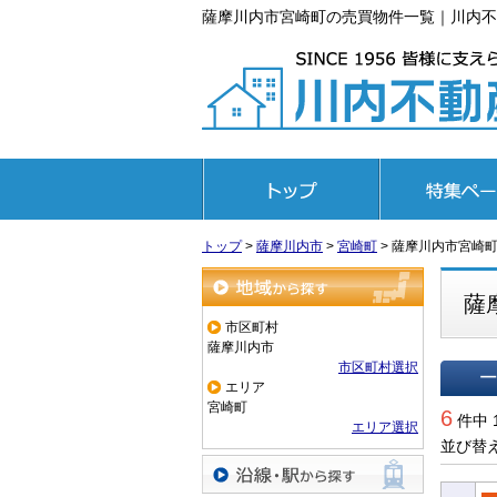
薩摩川内市宮崎町の売買物件一覧｜川内不
トップページ
特集ページ
トップ
>
薩摩川内市
>
宮崎町
>
薩摩川内市宮崎
薩
地域から探す
市区町村
薩摩川内市
市区町村選択
エリア
一覧で
宮崎町
6
件中 
エリア選択
並び替