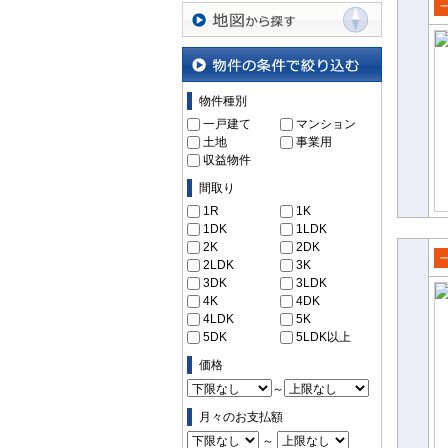
沿線・駅から探す
売
て
地図から探す
物件の条件で絞り込む
物件種別
一戸建て
マンション
土地
事業用
収益物件
間取り
1R
1K
1DK
1LDK
2K
2DK
2LDK
3K
売
3DK
3LDK
て
4K
4DK
4LDK
5K
5DK
5LDK以上
価格
～
月々のお支払額
～