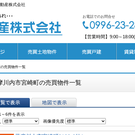
動産株式会社
お電話でのお問合せ
【営業時間】9:00～18:0
売買土地
売買戸建
賃貸居住
町の売買物件一覧
摩川内市宮崎町の売買物件一覧
表示
地図で表示
1～6件を表示
え
画像優先度