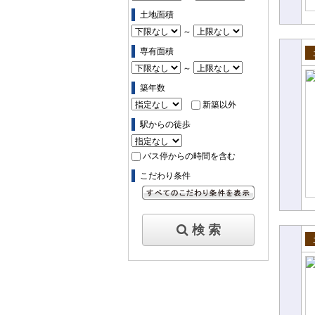
土地面積
～
専有面積
売
～
築年数
新築以外
駅からの徒歩
バス停からの時間を含む
こだわり条件
すべてのこだわり条件を見る
検 索
売