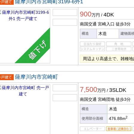
薩摩川内市宮崎町3199-6外1
一戸建
900
4DK
万円
/
南国交通 宮崎入口
徒歩3分
木造
構造
建物面
周辺より高盛土で、雑種地
薩摩川内市宮崎町
一戸建
7,500
3SLDK
万円
/
南国交通 宮崎団地
徒歩3分
木造
構造
2
476.88m
使用部分面積