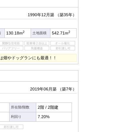
1990年12月築
（築35年）
2
2
130.18m
542.71m
積
土地面積
は畑やドッグランにも最適！！
2019年06月築
（築7年）
2階
/
2階建
所在階/階数
7.20%
利回り