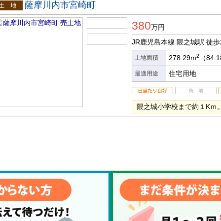
薩摩川内市宮崎町
土地
380
万円
JR鹿児島本線 隈之城駅
徒歩
2
278.29m
（84.
土地面積
住宅用地
最適用途
隈之城小学校まで約１Kｍ