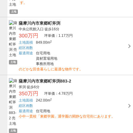
す。
土地
薩摩川内市東郷町斧渕
中央公民館入口
徒歩16分
300万円
坪単価：1.17万円
2
土地面積
849.00m
総区画数
最適用途
住宅用地
資材置場用地
土地
事務所用地
のどかな田舎暮らしに最適な物件です。
薩摩川内市東郷町斧渕883-2
斧渕
徒歩6分
350万円
坪単価：4.78万円
2
土地面積
242.00m
総区画数
最適用途
住宅用地
小中一貫校「東郷学園」通学圏の閑静な住宅街にあります。
土地