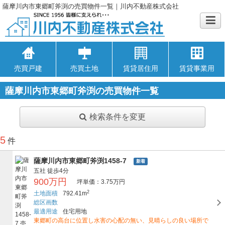
薩摩川内市東郷町斧渕の売買物件一覧｜川内不動産株式会社
売買戸建
売買土地
賃貸居住用
賃貸事業用
薩摩川内市東郷町斧渕の売買物件一覧
検索条件を変更
5
件
薩摩川内市東郷町斧渕1458-7
新着
五社
徒歩4分
900万円
坪単価：3.75万円
2
土地面積
792.41m
総区画数
最適用途
住宅用地
東郷町の高台に位置し水害の心配の無い、見晴らしの良い場所で