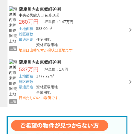
薩摩川内市東郷町斧渕
中央公民館入口
徒歩16分
260万円
坪単価：1.47万円
2
土地面積
583.00m
総区画数
最適用途
住宅用地
資材置場用地
土地
地目は山林ですが現状は更地です
薩摩川内市東郷町斧渕
537万円
坪単価：1万円
2
土地面積
1777.72m
総区画数
最適用途
資材置場用地
事業用地
日当たりのいい場所です。
土地