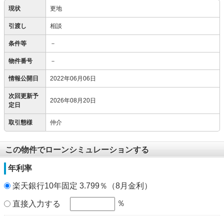
現状
更地
引渡し
相談
条件等
－
物件番号
－
情報公開日
2022年06月06日
次回更新予
2026年08月20日
定日
取引態様
仲介
この物件でローンシミュレーションする
年利率
楽天銀行10年固定 3.799％（8月金利）
％
直接入力する