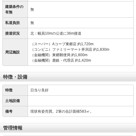
建築条件の
無
有無
私道負担
無
接道状況
北：幅員10mの公道に36m接道
（スーパー）Aコープ東郷店 約1,720m
（コンビニ）ファミリーマート斧渕店 約1,830m
周辺施設
（金融機関）東郷郵便局 約1,800m
（金融機関）鹿銀・代理店 約1,420m
特徴・設備
特徴
日当り良好
土地設備
備考
現状有姿売買。2筆の合計面積583㎡。
管理情報