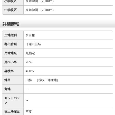
小学校区
東郷学園
（2,100m）
中学校区
東郷学園
（2,100m）
詳細情報
土地権利
所有権
都市計画
非線引区域
用途地域
無指定
建ぺい率
70%
容積率
400%
地目
山林
（現状：雑種地）
角地
－
セットバッ
－
ク
国土法届出
不要