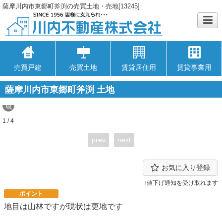
薩摩川内市東郷町斧渕の売買土地・売地[13245]
売買戸建
売買土地
賃貸居住用
賃貸事業用
薩摩川内市東郷町斧渕 土地
1 / 4
prev
next
お気に入り登録
↑値下げ通知を受け取れます
ポイント
地目は山林ですが現状は更地です