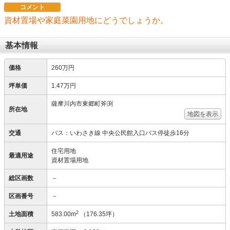
コメント
資材置場や家庭菜園用地にどうでしょうか。
基本情報
価格
260万円
坪単価
1.47万円
薩摩川内市東郷町斧渕
所在地
地図を表示
交通
バス：いわさき線 中央公民館入口バス停徒歩16分
住宅用地
最適用途
資材置場用地
総区画数
－
区画番号
－
2
土地面積
583.00m
（176.35坪）