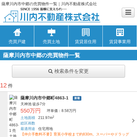
薩摩川内市中郷の売買物件一覧｜川内不動産株式会社
売買戸建
売買土地
賃貸居住用
賃貸事業用
薩摩川内市中郷の売買物件一覧
検索条件を変更
12
件
薩摩川内市中郷町4863-1
新着
天神池
徒歩7分
550万円
坪単価：8.58万円
2
土地面積
211.97m
総区画数
最適用途
住宅用地
【仲介手数料不要】育英小学校まで約830m。スーパーやドラッグ