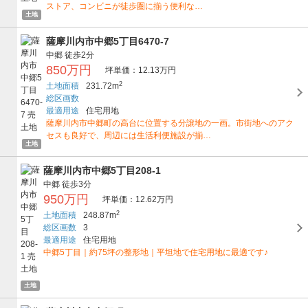
ストア、コンビニが徒歩圏に揃う便利な…
土地
薩摩川内市中郷5丁目6470-7
中郷
徒歩2分
850万円
坪単価：12.13万円
2
土地面積
231.72m
総区画数
最適用途
住宅用地
薩摩川内市中郷町の高台に位置する分譲地の一画。市街地へのアク
セスも良好で、周辺には生活利便施設が揃…
土地
薩摩川内市中郷5丁目208-1
中郷
徒歩3分
950万円
坪単価：12.62万円
2
土地面積
248.87m
総区画数
3
最適用途
住宅用地
中郷5丁目｜約75坪の整形地｜平坦地で住宅用地に最適です♪
土地