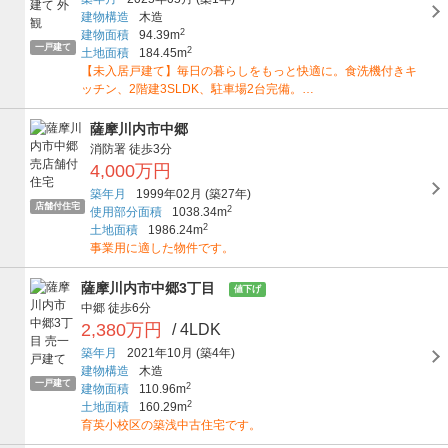
建物構造
木造
2
建物面積
94.39m
一戸建て
2
土地面積
184.45m
【未入居戸建て】毎日の暮らしをもっと快適に。食洗機付きキ
ッチン、2階建3SLDK、駐車場2台完備。…
薩摩川内市中郷
消防署
徒歩3分
4,000万円
築年月
1999年02月
(築27年)
店舗付住宅
2
使用部分面積
1038.34m
2
土地面積
1986.24m
事業用に適した物件です。
薩摩川内市中郷3丁目
値下げ
中郷
徒歩6分
2,380万円
/ 4LDK
築年月
2021年10月
(築4年)
建物構造
木造
一戸建て
2
建物面積
110.96m
2
土地面積
160.29m
育英小校区の築浅中古住宅です。