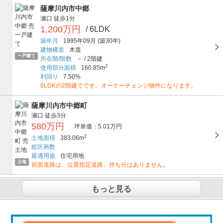
薩摩川内市中郷
瀬口
徒歩1分
1,200万円
/ 6LDK
築年月
1995年09月
(築30年)
建物構造
木造
一戸建て
所在階/階数
－
/
2階建
2
使用部分面積
160.85m
利回り
7.50%
6LDKの2階建てです。オーナーチェンジ物件になります。
薩摩川内市中郷町
瀬口
徒歩3分
580万円
坪単価：5.01万円
2
土地面積
383.06m
総区画数
最適用途
住宅用地
土地
前面道路は、位置指定道路。持ち分はありません。
もっと見る