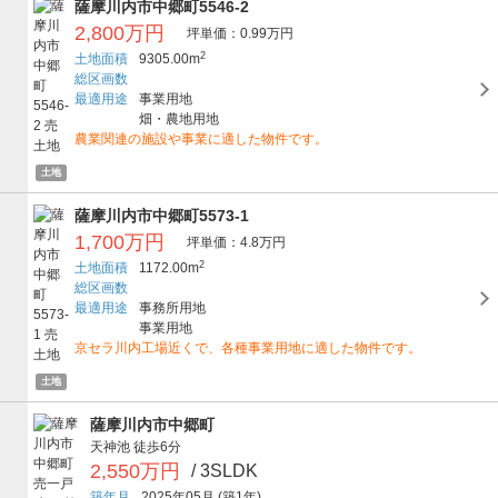
薩摩川内市中郷町5546-2
2,800万円
坪単価：0.99万円
2
土地面積
9305.00m
総区画数
最適用途
事業用地
畑・農地用地
農業関連の施設や事業に適した物件です。
土地
薩摩川内市中郷町5573-1
1,700万円
坪単価：4.8万円
2
土地面積
1172.00m
総区画数
最適用途
事務所用地
事業用地
京セラ川内工場近くで、各種事業用地に適した物件です。
土地
薩摩川内市中郷町
天神池
徒歩6分
2,550万円
/ 3SLDK
築年月
2025年05月
(築1年)