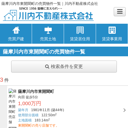
薩摩川内市東開聞町の売買物件一覧｜川内不動産株式会社
売買戸建
売買土地
賃貸居住用
賃貸事業用
薩摩川内市東開聞町の売買物件一覧
検索条件を変更
3
件
薩摩川内市東開聞町
向田
徒歩5分
1,000万円
築年月
1981年11月
(築44年)
2
使用部分面積
122.50m
2
土地面積
183.14m
東開聞町の売り店舗です。