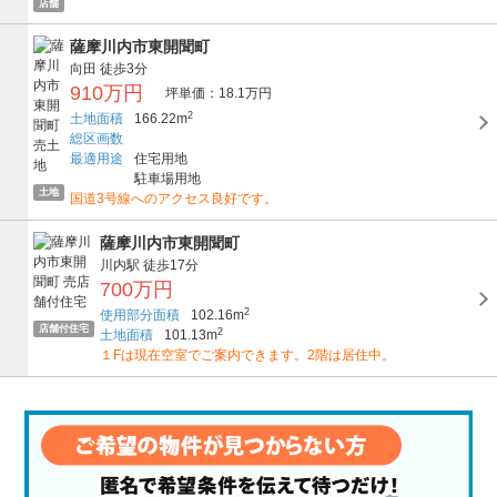
店舗
薩摩川内市東開聞町
向田
徒歩3分
910万円
坪単価：18.1万円
2
土地面積
166.22m
総区画数
最適用途
住宅用地
駐車場用地
土地
国道3号線へのアクセス良好です。
薩摩川内市東開聞町
川内駅
徒歩17分
700万円
2
使用部分面積
102.16m
店舗付住宅
2
土地面積
101.13m
１Fは現在空室でご案内できます。2階は居住中。