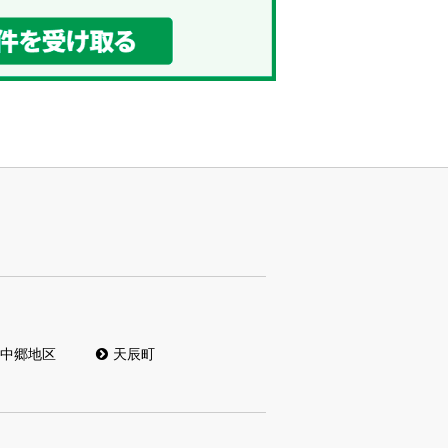
中郷地区
天辰町