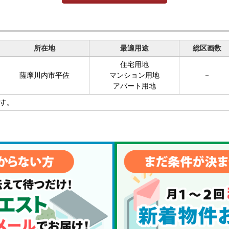
所在地
最適用途
総区画数
住宅用地
薩摩川内市平佐
マンション用地
－
アパート用地
す。