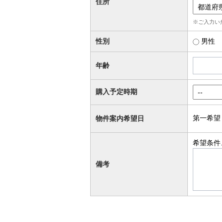
住所
※ご入力い
性別
男性
年齢
購入予定時期
第一希望
物件案内希望日
希望条件
備考