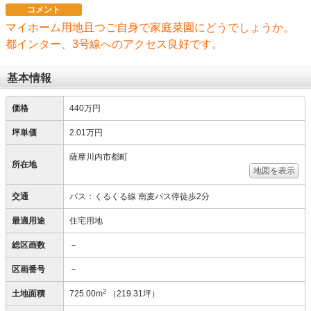
コメント
マイホーム用地且つご自身で家庭菜園にどうでしょうか。
都インター、3号線へのアクセス良好です。
基本情報
価格
440万円
坪単価
2.01万円
薩摩川内市都町
所在地
地図を表示
交通
バス：くるくる線 南麦バス停徒歩2分
最適用途
住宅用地
総区画数
－
区画番号
－
2
土地面積
725.00m
（219.31坪）