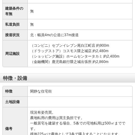
建築条件の
無
有無
私道負担
無
接道状況
北：幅員4mの公道に37m接道
（コンビニ）セブンイレブン尾白江町店 約900m
（ドラッグストア）コスモス隈之城店 約2,480m
周辺施設
（ショッピング施設）ホームセンタータカミ 約2,400m
（金融機関）鹿児島銀行隈之城出張所 約2,860m
特徴・設備
特徴
閑静な住宅街
土地設備
現況有姿売買。
農地転用の費用は買主負担です。
一般居宅を建築する場合、5条での宅地転用は500㎡までで
備考
す。
残地225㎡は農地として3条で購入することになります。