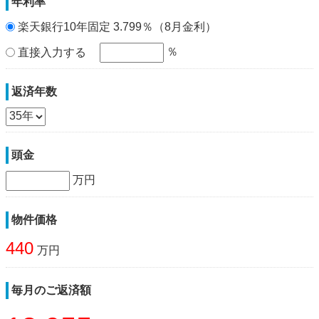
年利率
楽天銀行10年固定 3.799％（8月金利）
％
直接入力する
返済年数
頭金
万円
物件価格
440
万円
毎月のご返済額