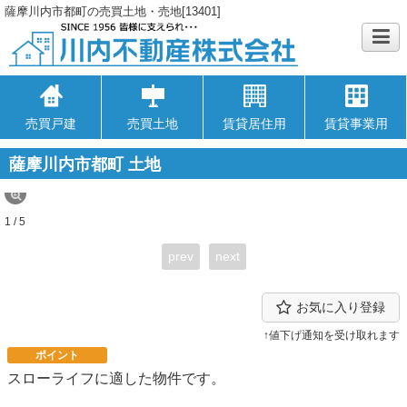
薩摩川内市都町の売買土地・売地[13401]
売買戸建
売買土地
賃貸居住用
賃貸事業用
薩摩川内市都町 土地
1 / 5
prev
next
お気に入り登録
↑値下げ通知を受け取れます
ポイント
スローライフに適した物件です。