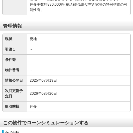
仲介手数料330,000円(税込)※低廉な空き家等の特例措置の可
能性有。
管理情報
現状
更地
引渡し
－
条件等
－
物件番号
－
情報公開日
2025年07月19日
次回更新予
2026年08月20日
定日
取引態様
仲介
この物件でローンシミュレーションする