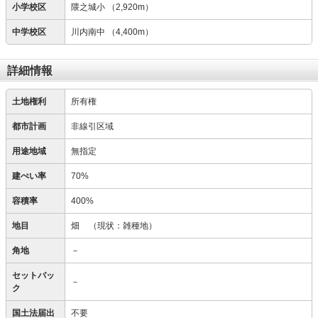
小学校区
隈之城小
（2,920m）
中学校区
川内南中
（4,400m）
詳細情報
土地権利
所有権
都市計画
非線引区域
用途地域
無指定
建ぺい率
70%
容積率
400%
地目
畑
（現状：雑種地）
角地
－
セットバッ
－
ク
国土法届出
不要