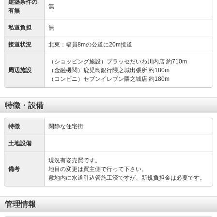
建築条件の
無
有無
私道負担
無
接道状況
北東：幅員8mの公道に20m接道
（ショッピング施設）プラッセだいわ川内店 約710m
周辺施設
（金融機関）鹿児島銀行隈之城出張所 約180m
（コンビニ）セブンイレブン隈之城店 約180m
特徴・設備
特徴
閑静な住宅街
土地設備
現況有姿売買です。
備考
地目の変更は買主側で行って下さい。
敷地内に水道引込管施工済ですが、新規負担金は必要です。
管理情報