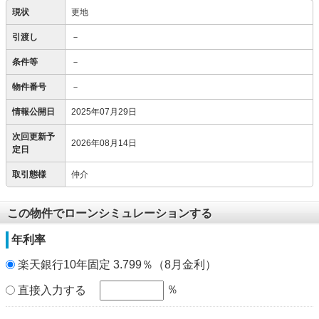
現状
更地
引渡し
－
条件等
－
物件番号
－
情報公開日
2025年07月29日
次回更新予
2026年08月14日
定日
取引態様
仲介
この物件でローンシミュレーションする
年利率
楽天銀行10年固定 3.799％（8月金利）
％
直接入力する