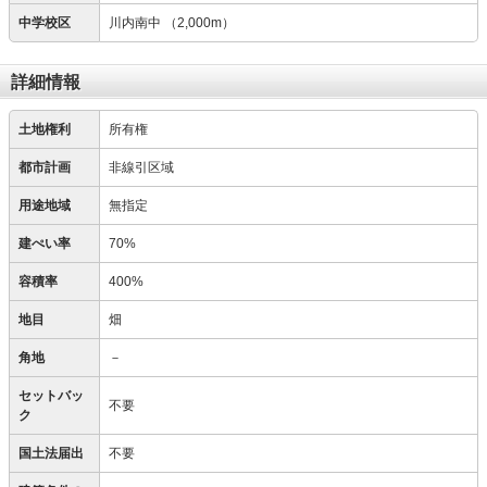
中学校区
川内南中
（2,000m）
詳細情報
土地権利
所有権
都市計画
非線引区域
用途地域
無指定
建ぺい率
70%
容積率
400%
地目
畑
角地
－
セットバッ
不要
ク
国土法届出
不要