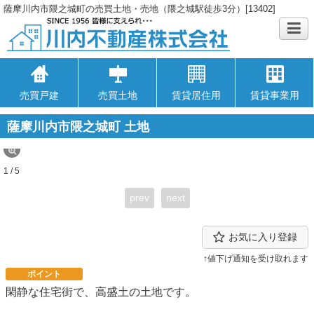
薩摩川内市隈之城町の売買土地・売地（隈之城駅徒歩3分）[13402]
売買戸建
売買土地
賃貸居住用
賃貸事業用
薩摩川内市隈之城町 土地
1 / 5
prev
next
お気に入り登録
↑値下げ通知を受け取れます
ポイント
閑静な住宅街で、高盛土の土地です。