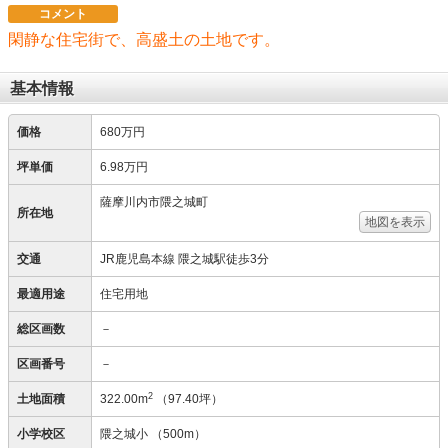
コメント
閑静な住宅街で、高盛土の土地です。
基本情報
価格
680万円
坪単価
6.98万円
薩摩川内市隈之城町
所在地
地図を表示
交通
JR鹿児島本線 隈之城駅徒歩3分
最適用途
住宅用地
総区画数
－
区画番号
－
2
土地面積
322.00m
（97.40坪）
小学校区
隈之城小
（500m）