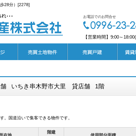
8分）[2278]
お電話でのお問合せ
【営業時間】9:00～18:0
売買土地
売買戸建
賃貸居住
店舗
いちき串木野市大里 貸店舗
1階
す。国道沿いで集客できる物件です。
階建
所在地
使用部分面積