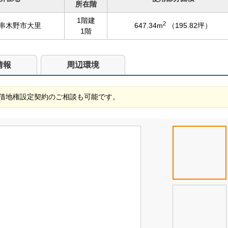
所在階
1階建
2
串木野市大里
647.34m
（195.82坪）
1階
情報
周辺環境
借地権設定契約のご相談も可能です。