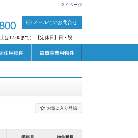
マイページ
メールでのお問合せ
0(土は17:00まで） 【定休日】日・祝
用
賃貸事業用
お気に入り登録
築年月
物件種目