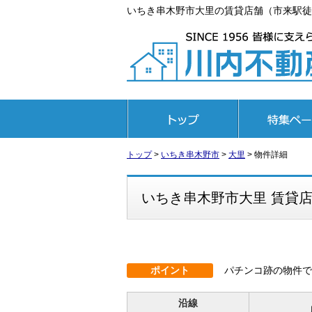
いちき串木野市大里の賃貸店舗（市来駅徒歩2
トップページ
特集ページ
トップ
>
いちき串木野市
>
大里
>
物件詳細
いちき串木野市大里 賃貸
ポイント
パチンコ跡の物件で
沿線