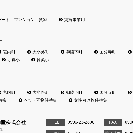
パート・マンション・貸家
賃貸事業用
す
宮内町
大小路町
御陵下町
国分寺町
可愛小
育英小
す
宮内町
大小路町
御陵下町
国分寺町
特集
ペット可物件特集
女性向け物件特集
動産株式会社
TEL
0996-23-2800
FAX
099
21