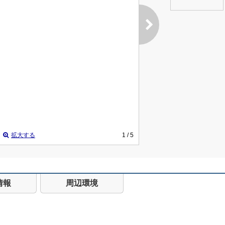
拡大する
1
/ 5
情報
周辺環境