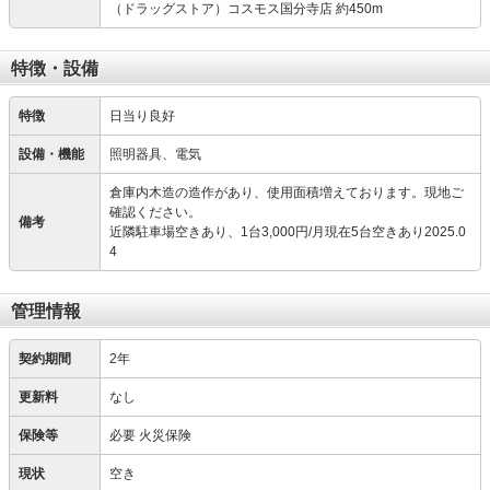
（ドラッグストア）コスモス国分寺店 約450m
特徴・設備
特徴
日当り良好
設備・機能
照明器具、電気
倉庫内木造の造作があり、使用面積増えております。現地ご
確認ください。
備考
近隣駐車場空きあり、1台3,000円/月現在5台空きあり2025.0
4
管理情報
契約期間
2年
更新料
なし
保険等
必要
火災保険
現状
空き