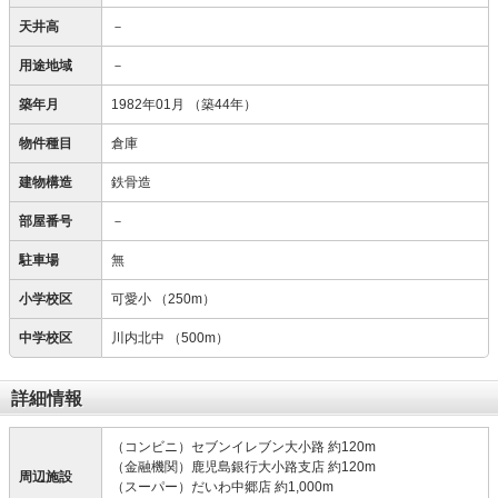
天井高
－
用途地域
－
築年月
1982年01月
（築44年）
物件種目
倉庫
建物構造
鉄骨造
部屋番号
－
駐車場
無
小学校区
可愛小
（250m）
中学校区
川内北中
（500m）
詳細情報
（コンビニ）セブンイレブン大小路 約120m
（金融機関）鹿児島銀行大小路支店 約120m
周辺施設
（スーパー）だいわ中郷店 約1,000m