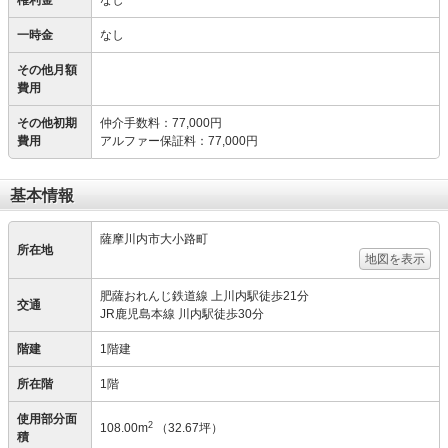
権利金
なし
一時金
なし
その他月額
費用
その他初期
仲介手数料
：
77,000円
費用
アルファー保証料
：
77,000円
基本情報
薩摩川内市大小路町
所在地
地図を表示
肥薩おれんじ鉄道線 上川内駅徒歩21分
交通
JR鹿児島本線 川内駅徒歩30分
階建
1階建
所在階
1階
使用部分面
2
108.00m
（32.67坪）
積