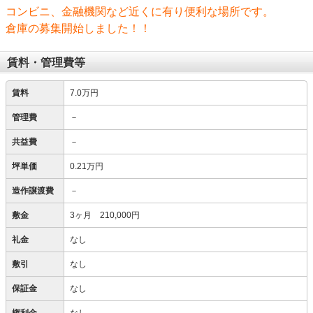
コンビニ、金融機関など近くに有り便利な場所です。
倉庫の募集開始しました！！
賃料・管理費等
賃料
7.0万円
管理費
－
共益費
－
坪単価
0.21万円
造作譲渡費
－
敷金
3ヶ月 210,000円
礼金
なし
敷引
なし
保証金
なし