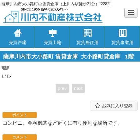
薩摩川内市大小路町の賃貸倉庫（上川内駅徒歩21分）[2282]
売買戸建
売買土地
賃貸居住用
賃貸事業用
薩摩川内市大小路町 賃貸倉庫 大小路町貸倉庫
1階
1 / 15
prev
next
お気に入り登録
ポイント
コンビニ、金融機関など近くに有り便利な場所です。
コメント