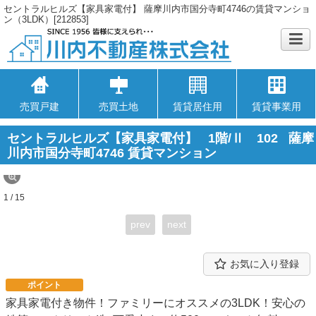
セントラルヒルズ【家具家電付】 薩摩川内市国分寺町4746の賃貸マンショ
ン（3LDK）[212853]
売買戸建
売買土地
賃貸居住用
賃貸事業用
セントラルヒルズ【家具家電付】
1階/Ⅱ 102
薩摩
川内市国分寺町4746 賃貸マンション
1 / 15
prev
next
お気に入り登録
ポイント
家具家電付き物件！ファミリーにオススメの3LDK！安心の