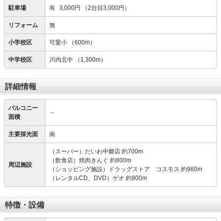
駐車場
有
3,000円
（2台目3,000円）
リフォーム
無
小学校区
可愛小
（600m）
中学校区
川内北中
（1,300m）
詳細情報
バルコニー
－
面積
主要採光面
南
（スーパー）だいわ中郷店 約700m
（飲食店）焼肉きんぐ 約800m
周辺施設
（ショッピング施設）ドラッグストア コスモス 約960m
（レンタルCD、DVD）ゲオ 約800m
特徴・設備