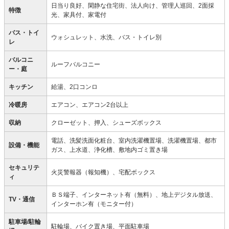
日当り良好、閑静な住宅街、法人向け、管理人巡回、2面採
特徴
光、家具付、家電付
バス・トイ
ウォシュレット、水洗、バス・トイレ別
レ
バルコニ
ルーフバルコニー
ー・庭
キッチン
給湯、2口コンロ
冷暖房
エアコン、エアコン2台以上
収納
クローゼット、押入、シューズボックス
電話、洗髪洗面化粧台、室内洗濯機置場、洗濯機置場、都市
設備・機能
ガス、上水道、浄化槽、敷地内ゴミ置き場
セキュリテ
火災警報器（報知機）、宅配ボックス
ィ
ＢＳ端子、インターネット有（無料）、地上デジタル放送、
TV・通信
インターホン有（モニター付）
駐車場/駐輪
駐輪場、バイク置き場、平面駐車場