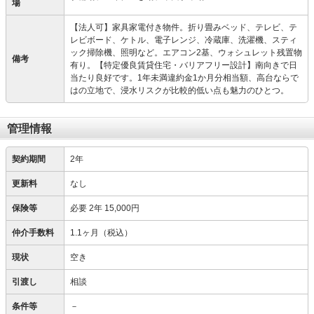
場
【法人可】家具家電付き物件。折り畳みベッド、テレビ、テ
レビボード、ケトル、電子レンジ、冷蔵庫、洗濯機、スティ
ック掃除機、照明など。エアコン2基、ウォシュレット残置物
備考
有り。【特定優良賃貸住宅・バリアフリー設計】南向きで日
当たり良好です。1年未満違約金1か月分相当額、高台ならで
はの立地で、浸水リスクが比較的低い点も魅力のひとつ。
管理情報
契約期間
2年
更新料
なし
保険等
必要
2年 15,000円
仲介手数料
1.1ヶ月（税込）
現状
空き
引渡し
相談
条件等
－