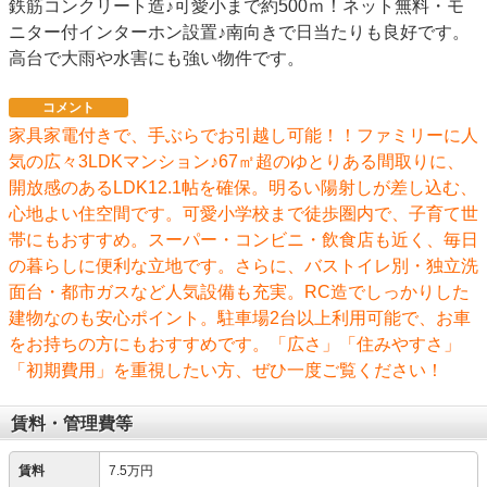
鉄筋コンクリート造♪可愛小まで約500ｍ！ネット無料・モ
ニター付インターホン設置♪南向きで日当たりも良好です。
高台で大雨や水害にも強い物件です。
コメント
家具家電付きで、手ぶらでお引越し可能！！ファミリーに人
気の広々3LDKマンション♪67㎡超のゆとりある間取りに、
開放感のあるLDK12.1帖を確保。明るい陽射しが差し込む、
心地よい住空間です。可愛小学校まで徒歩圏内で、子育て世
帯にもおすすめ。スーパー・コンビニ・飲食店も近く、毎日
の暮らしに便利な立地です。さらに、バストイレ別・独立洗
面台・都市ガスなど人気設備も充実。RC造でしっかりした
建物なのも安心ポイント。駐車場2台以上利用可能で、お車
をお持ちの方にもおすすめです。「広さ」「住みやすさ」
「初期費用」を重視したい方、ぜひ一度ご覧ください！
賃料・管理費等
賃料
7.5万円