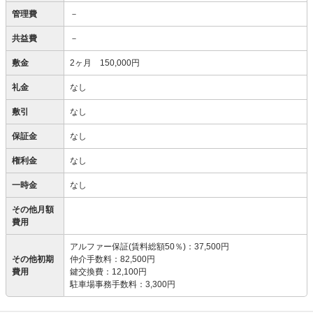
管理費
－
共益費
－
敷金
2ヶ月 150,000円
礼金
なし
敷引
なし
保証金
なし
権利金
なし
一時金
なし
その他月額
費用
アルファー保証(賃料総額50％)
：
37,500円
その他初期
仲介手数料
：
82,500円
費用
鍵交換費
：
12,100円
駐車場事務手数料
：
3,300円