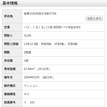
基本情報
薩摩川内市国分寺町4746
所在地
地図を表示
交通
バス：くるくるバス線 原田町バス停徒歩9分
間取り
3LDK
間取り詳細
LDK12.2帖、和室6帖、洋室6帖、洋室6帖
階数
3階建
所在階
1階
2
専有面積
67.86m
（20.52坪）
築年月
2004年03月
（築22年）
物件種目
マンション
建物構造
ＲＣ
部屋番号
Ⅱ 102