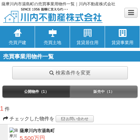
薩摩川内市湯島町の売買事業用物件一覧｜川内不動産株式会社
売買戸建
売買土地
賃貸居住用
賃貸事業用
売買事業用物件一覧
検索条件を変更
公開物件（1）
販売中（1）
1
件
チェックした物件を
お問い合わせ
薩摩川内市湯島町
5,500万円