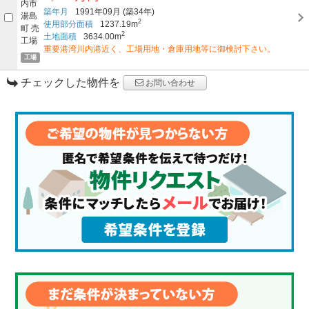
築年月
1991年09月
(築34年)
2
使用部分面積
1237.19m
2
土地面積
3634.00m
重要港湾川内港近く、工場用地・倉庫用地等に御検討下さい。
工場
チェックした物件を
お問い合わせ