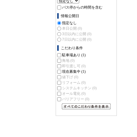
バス停からの時間を含む
情報公開日
指定なし
本日公開
(0)
3日以内に公開
(0)
7日以内に公開
(0)
こだわり条件
駐車場あり
(1)
角地
(0)
即引渡し可
(0)
現在募集中
(1)
値下げ
(0)
リフォーム
(0)
システムキッチン
(0)
オール電化
(0)
バリアフリー
(0)
すべてのこだわり条件を見る