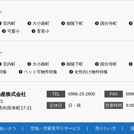
す
宮内町
大小路町
御陵下町
国分寺町
可愛小
育英小
す
宮内町
大小路町
御陵下町
国分寺町
特集
ペット可物件特集
女性向け物件特集
動産株式会社
TEL
0996-23-2800
FAX
099
21
定休日
日・祝
営業時間
9:0
向田本町17-21
あいさつ
空地・空家見守りサービス
売りたい方