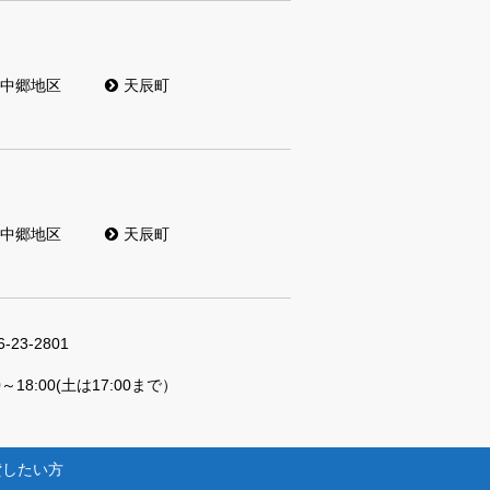
中郷地区
天辰町
中郷地区
天辰町
6-23-2801
0～18:00(土は17:00まで）
貸したい方