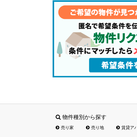
物件種別から探す
売り家
売り地
賃貸ア