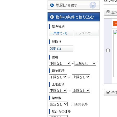
並び替
沿線・駅から探す
全
地図から探す
物件の条件で絞り込む
物件種別
売
一戸建て (1)
テラスハウ
て
ス (0)
間取り
5DK (1)
価格
～
建物面積
～
土地面積
～
全
築年数
新築以外
駅からの徒歩