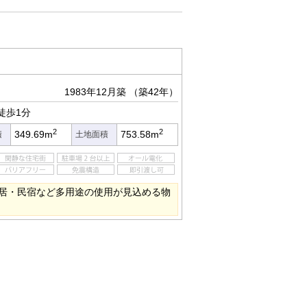
1983年12月築
（築42年）
徒歩1分
2
2
349.69m
753.58m
積
土地面積
居・民宿など多用途の使用が見込める物