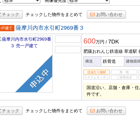
え
画像優先度
てチェック
チェックした物件をまとめて
お問い合わせ
薩摩川内市水引町2969番３
一戸建
600
7DK
万円
/
肥薩おれんじ鉄道線 草道駅
鉄骨造
構造
建物面
国道沿い、店舗・倉庫・住
件です。
てチェック
チェックした物件をまとめて
お問い合わせ