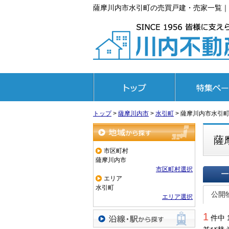
薩摩川内市水引町の売買戸建・売家一覧｜
トップページ
特集ページ
トップ
>
薩摩川内市
>
水引町
>
薩摩川内市水引
薩
地域から探す
市区町村
薩摩川内市
市区町村選択
エリア
一覧で
水引町
公開
エリア選択
1
件中 