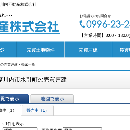
川内不動産株式会社
お電話でのお問合せ
【営業時間】9:00～18:0
売買土地
売買戸建
賃貸居住
町の売買戸建・売家一覧
摩川内市水引町の売買戸建
表示
地図で表示
物件（1）
販売中（1）
1～1件を表示