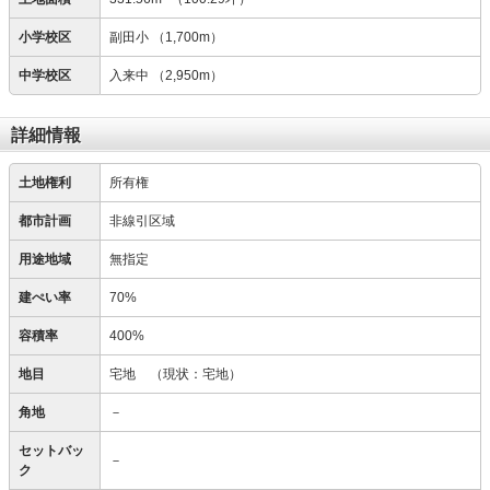
小学校区
副田小
（1,700m）
中学校区
入来中
（2,950m）
詳細情報
土地権利
所有権
都市計画
非線引区域
用途地域
無指定
建ぺい率
70%
容積率
400%
地目
宅地
（現状：宅地）
角地
－
セットバッ
－
ク