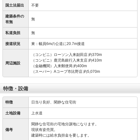
国土法届出
不要
建築条件の
無
有無
私道負担
無
接道状況
東：幅員6mの公道に20.7m接道
（コンビニ）ローソン入来副田店 約370m
（コンビニ）鹿児島銀行入来支店 約410m
周辺施設
（金融機関）入来郵便局 約400m
（スーパー）Aコープ市比野店 約5,070m
特徴・設備
特徴
日当り良好、閑静な住宅街
土地設備
上水道
閑静な住宅街の宅地分譲地になります。
備考
現状有姿売買。
建築時には給水負担金を要します。