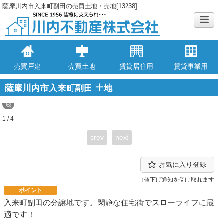
薩摩川内市入来町副田の売買土地・売地[13238]
売買戸建
売買土地
賃貸居住用
賃貸事業用
薩摩川内市入来町副田 土地
1 / 4
prev
next
お気に入り登録
↑値下げ通知を受け取れます
ポイント
入来町副田の分譲地です。閑静な住宅街でスローライフに最
適です！