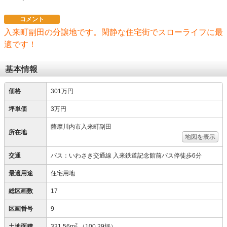
コメント
入来町副田の分譲地です。閑静な住宅街でスローライフに最
適です！
基本情報
価格
301万円
坪単価
3万円
薩摩川内市入来町副田
所在地
地図を表示
交通
バス：いわさき交通線 入来鉄道記念館前バス停徒歩6分
最適用途
住宅用地
総区画数
17
区画番号
9
2
土地面積
331.56m
（100.29坪）