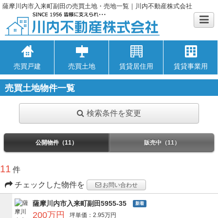
薩摩川内市入来町副田の売買土地・売地一覧｜川内不動産株式会社
売買戸建
売買土地
賃貸居住用
賃貸事業用
売買土地物件一覧
検索条件を変更
公開物件（11）
販売中（11）
11
件
チェックした物件を
お問い合わせ
薩摩川内市入来町副田5955-35
新着
200万円
坪単価：2.95万円