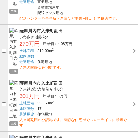
最適用途
事業用地
資材置場用地
土地
配送センタ用地
配送センターや事務所・倉庫など事業用地として最適です。
薩摩川内市入来町副田
いわさき
徒歩4分
270万円
坪単価：4.08万円
2
土地面積
219.00m
総区画数
最適用途
住宅用地
入来の閑静な住宅街です。
土地
薩摩川内市入来町副田
入来鉄道記念館前
徒歩6分
301万円
坪単価：3万円
2
土地面積
331.68m
総区画数
17
最適用途
住宅用地
入来町副田の分譲地です。閑静な住宅街でスローライフに最適で
土地
す！
薩摩川内市入来町副田