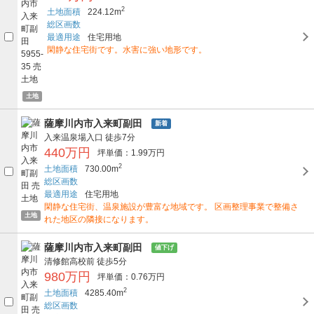
2
土地面積
224.12m
総区画数
最適用途
住宅用地
閑静な住宅街です。水害に強い地形です。
土地
薩摩川内市入来町副田
新着
入来温泉場入口
徒歩7分
440万円
坪単価：1.99万円
2
土地面積
730.00m
総区画数
最適用途
住宅用地
閑静な住宅街、温泉施設が豊富な地域です。 区画整理事業で整備さ
土地
れた地区の隣接になります。
薩摩川内市入来町副田
値下げ
清修館高校前
徒歩5分
980万円
坪単価：0.76万円
2
土地面積
4285.40m
総区画数