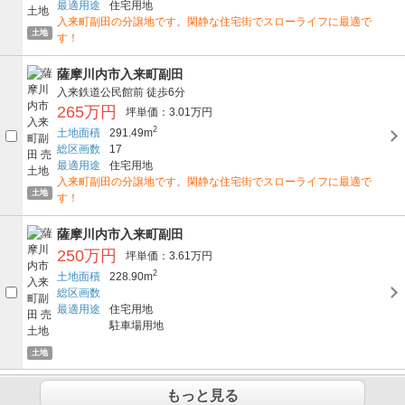
最適用途
住宅用地
入来町副田の分譲地です。閑静な住宅街でスローライフに最適で
土地
す！
薩摩川内市入来町副田
入来鉄道公民館前
徒歩6分
265万円
坪単価：3.01万円
2
土地面積
291.49m
総区画数
17
最適用途
住宅用地
入来町副田の分譲地です。閑静な住宅街でスローライフに最適で
土地
す！
薩摩川内市入来町副田
250万円
坪単価：3.61万円
2
土地面積
228.90m
総区画数
最適用途
住宅用地
駐車場用地
土地
もっと見る