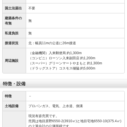
国土法届出
不要
建築条件の
無
有無
私道負担
無
接道状況
北：幅員11mの公道に26m接道
（金融機関）入来郵便局 約1,300m
（コンビニ）ローソン入来副田店 約1,200m
周辺施設
（スーパー）グリーンマートやまもと 約1,300m
（ドラッグストア）コスモス樋脇 約5,600m
特徴・設備
特徴
－
土地設備
プロパンガス、電気、上水道、側溝
現況有姿売買です。
売買は地目原野6550-2(3910㎡)と地目宅地6550-10(375.4㎡)
の２筆合計の公簿面積です。