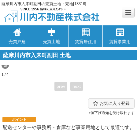
薩摩川内市入来町副田の売買土地・売地[13316]
売買戸建
売買土地
賃貸居住用
賃貸事業用
薩摩川内市入来町副田 土地
1 / 4
prev
next
お気に入り登録
↑値下げ通知を受け取れます
ポイント
配送センターや事務所・倉庫など事業用地として最適です。