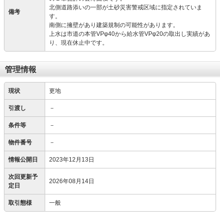
北側道路添いの一部が土砂災害警戒区域に指定されていま
備考
す。
南側に擁壁があり建築規制の可能性があります。
上水は市道の本管VPφ40から給水管VPφ20の取出し実績があ
り、現在休止中です。
管理情報
現状
更地
引渡し
－
条件等
－
物件番号
－
情報公開日
2023年12月13日
次回更新予
2026年08月14日
定日
取引態様
一般