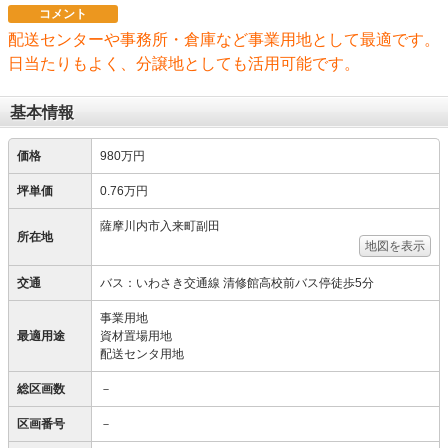
コメント
配送センターや事務所・倉庫など事業用地として最適です。
日当たりもよく、分譲地としても活用可能です。
基本情報
価格
980万円
坪単価
0.76万円
薩摩川内市入来町副田
所在地
地図を表示
交通
バス：いわさき交通線 清修館高校前バス停徒歩5分
事業用地
最適用途
資材置場用地
配送センタ用地
総区画数
－
区画番号
－