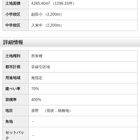
2
土地面積
4285.40m
（1296.33坪）
小学校区
副田小
（2,200m）
中学校区
入来中
（2,200m）
詳細情報
土地権利
所有権
都市計画
非線引区域
用途地域
無指定
建ぺい率
70%
容積率
400%
地目
原野
（現状：雑種地）
角地
－
セットバッ
－
ク