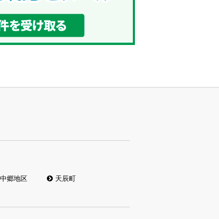
中郷地区
天辰町