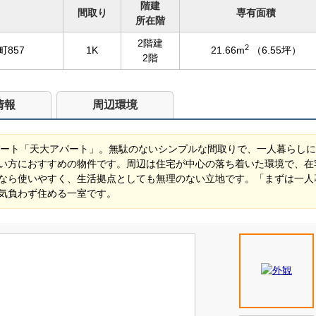
階建
間取り
専有面積
所在階
2階建
2
857
1K
21.66m
（6.55坪）
2階
情報
周辺環境
パート「天大アパート」。無駄のないシンプルな間取りで、一人暮らし
い方におすすめの物件です。周辺は住宅が中心の落ち着いた環境で、在
なら使いやすく、生活拠点としても無理のない立地です。「まずは一人
気負わず住める一室です。