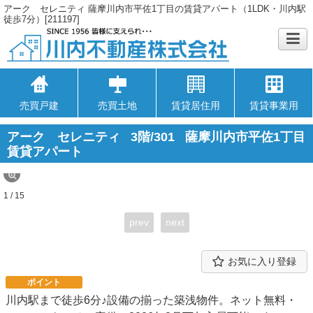
アーク セレニティ 薩摩川内市平佐1丁目の賃貸アパート（1LDK・川内駅
徒歩7分）[211197]
売買戸建
売買土地
賃貸居住用
賃貸事業用
アーク セレニティ
3階/301
薩摩川内市平佐1丁目
賃貸アパート
1 / 15
prev
next
お気に入り登録
ポイント
川内駅まで徒歩6分♪設備の揃った築浅物件。ネット無料・