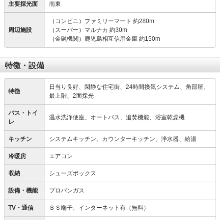
主要採光面
南東
（コンビニ）ファミリーマート 約280m
周辺施設
（スーパー）マルナカ 約30m
（金融機関）鹿児島相互信用金庫 約150m
特徴・設備
日当り良好、閑静な住宅街、24時間換気システム、角部屋、
特徴
最上階、2面採光
バス・トイ
温水洗浄便座、オートバス、追焚機能、浴室乾燥機
レ
キッチン
システムキッチン、カウンターキッチン、浄水器、給湯
冷暖房
エアコン
収納
シューズボックス
設備・機能
プロパンガス
TV・通信
ＢＳ端子、インターネット有（無料）