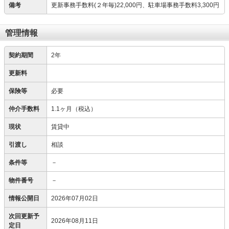
備考
更新事務手数料(２年毎)22,000円、駐車場事務手数料3,300円
管理情報
契約期間
2年
更新料
保険等
必要
仲介手数料
1.1ヶ月（税込）
現状
賃貸中
引渡し
相談
条件等
－
物件番号
－
情報公開日
2026年07月02日
次回更新予
2026年08月11日
定日