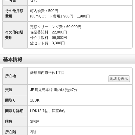
一時金
なし
その他月額
町内会費
：
500円
費用
ruumサポート費用1,980円
：
1,980円
定額クリーニング費
：
60,000円
その他初期
保証委託料
：
22,000円
費用
仲介手数料
：
66,000円
鍵セット費
：
3,300円
基本情報
薩摩川内市平佐1丁目
所在地
地図を表示
交通
JR鹿児島本線 川内駅徒歩7分
間取り
1LDK
間取り詳細
LDK13.7帖、洋室6帖
階数
3階建
所在階
3階