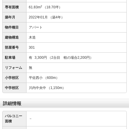
2
専有面積
61.83m
（18.70坪）
築年月
2022年01月
（築4年）
物件種目
アパート
建物構造
木造
部屋番号
301
駐車場
有
3,300円
（2台目 軽の場合2,200円）
リフォーム
無
小学校区
平佐西小
（600m）
中学校区
川内中央中
（1,150m）
詳細情報
バルコニー
－
面積