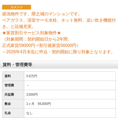
コメント
築浅物件です。隈之城のマンションです。
ペアガラス、浴室サーモ水栓、ネット無料、追い炊き機能付
き。と設備充実。
★家賃割引サービス対象物件★
（対象期間：契約開始日から2年間、
正式家賃59000円⇒割引後家賃56000円）
～2026年4月末迄に申込・契約開始に限り対象となります。
賃料・管理費等
賃料
5.6万円
管理費
－
共益費
3,000円
敷金
1ヶ月 56,000円
礼金
なし