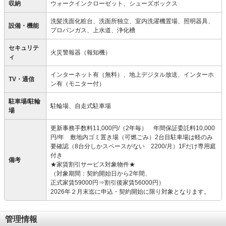
収納
ウォークインクローゼット、シューズボックス
洗髪洗面化粧台、洗面所独立、室内洗濯機置場、照明器具、
設備・機能
プロパンガス、上水道、浄化槽
セキュリテ
火災警報器（報知機）
ィ
インターネット有（無料）、地上デジタル放送、インターホ
TV・通信
ン有（モニター付）
駐車場/駐輪
駐輪場、自走式駐車場
場
更新事務手数料11,000円/（2年毎） 年間保証委託料10,000
円/年 敷地内ゴミ置き場（可燃ごみ）2台目駐車場は軽のみ
要確認（8台分しかスペースがない 2200/月）1Fだけ専用庭
付き
備考
★家賃割引サービス対象物件★
（対象期間：契約開始日から2年間、
正式家賃59000円⇒割引後家賃56000円）
2026年２月末迄に申込・契約開始に限り対象となります。
管理情報