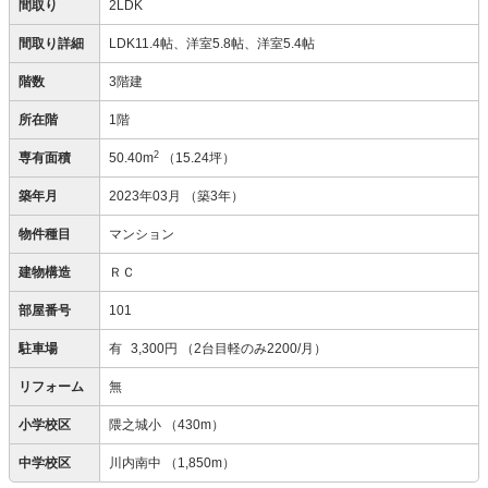
間取り
2LDK
間取り詳細
LDK11.4帖、洋室5.8帖、洋室5.4帖
階数
3階建
所在階
1階
2
専有面積
50.40m
（15.24坪）
築年月
2023年03月
（築3年）
物件種目
マンション
建物構造
ＲＣ
部屋番号
101
駐車場
有
3,300円
（2台目軽のみ2200/月）
リフォーム
無
小学校区
隈之城小
（430m）
中学校区
川内南中
（1,850m）