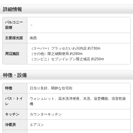
詳細情報
バルコニー
－
面積
主要採光面
南西
（スーパー）プラッセだいわ川内店 約730m
周辺施設
（その他）隈之城郵便局 約280m
（コンビニ）セブンイレブン隈之城店 約250m
特徴・設備
特徴
日当り良好、閑静な住宅街
バス・トイ
ウォシュレット、温水洗浄便座、水洗、追焚機能、浴室乾燥
レ
機
キッチン
カウンターキッチン
冷暖房
エアコン