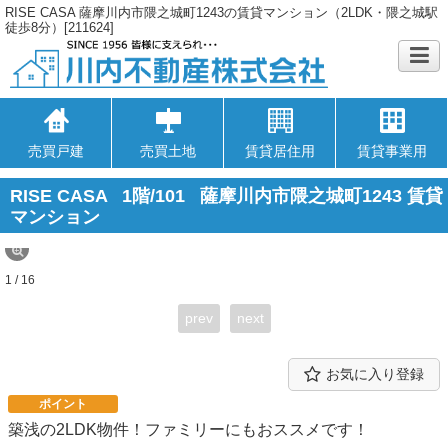
RISE CASA 薩摩川内市隈之城町1243の賃貸マンション（2LDK・隈之城駅
徒歩8分）[211624]
売買戸建
売買土地
賃貸居住用
賃貸事業用
RISE CASA
1階/101
薩摩川内市隈之城町1243 賃貸
マンション
1 / 16
prev
next
お気に入り登録
ポイント
築浅の2LDK物件！ファミリーにもおススメです！