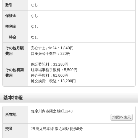
敷引
なし
保証金
なし
権利金
なし
一時金
なし
その他月額
安心すまいle24
：
1,840円
費用
口座振替手数料
：
220円
保証委託料
：
33,280円
その他初期
駐車場事務手数料
：
5,500円
費用
仲介手数料
：
61,600円
鍵交換費 税込
：
13,200円
基本情報
薩摩川内市隈之城町1243
所在地
地図を表示
交通
JR鹿児島本線 隈之城駅徒歩8分