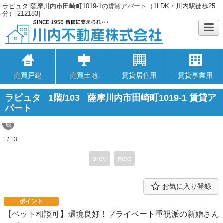
ラピュタ 薩摩川内市田崎町1019-1の賃貸アパート（1LDK・川内駅徒歩25
分）[212183]
売買戸建
売買土地
賃貸居住用
賃貸事業用
ラピュタ
1階/103
薩摩川内市田崎町1019-1 賃貸ア
パート
1 / 13
prev
next
お気に入り登録
ポイント
【ペット相談可】環境良好！プライベート重視派の新婚さん