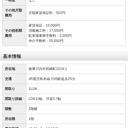
一時金
なし
その他月額
月額家賃保証料
：
563円
費用
家賃保証
：
10,000円
その他初期
消毒施工料
：
17,050円
費用
駐車場事務手数料
：
3,300円
仲介手数料
：
55,000円
基本情報
所在地
薩摩川内市田崎町1019-1
交通
JR鹿児島本線 川内駅徒歩25分
間取り
1LDK
間取り詳細
LDK11帖、洋室5.7帖
階数
2階建
所在階
1階
2