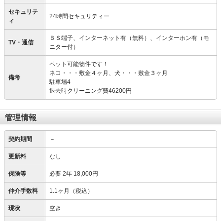
セキュリテ
24時間セキュリティー
ィ
ＢＳ端子、インターネット有（無料）、インターホン有（モ
TV・通信
ニター付）
ペット可能物件です！
ネコ・・・敷金４ヶ月、犬・・・敷金３ヶ月
備考
駐車場4
退去時クリーニング費46200円
管理情報
契約期間
－
更新料
なし
保険等
必要
2年 18,000円
仲介手数料
1.1ヶ月（税込）
現状
空き