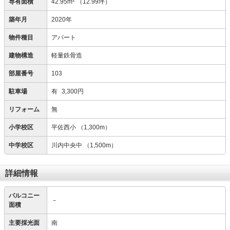
専有面積
42.95m
（12.99坪）
築年月
2020年
物件種目
アパート
建物構造
軽量鉄骨造
部屋番号
103
駐車場
有
3,300円
リフォーム
無
小学校区
平佐西小
（1,300m）
中学校区
川内中央中
（1,500m）
詳細情報
バルコニー
－
面積
主要採光面
南