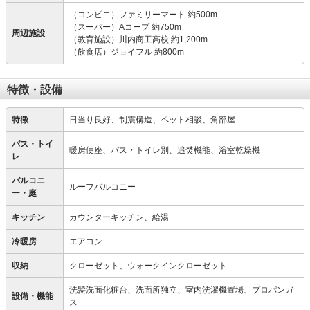
（コンビニ）ファミリーマート 約500m
（スーパー）Aコープ 約750m
周辺施設
（教育施設）川内商工高校 約1,200m
（飲食店）ジョイフル 約800m
特徴・設備
特徴
日当り良好、制震構造、ペット相談、角部屋
バス・トイ
暖房便座、バス・トイレ別、追焚機能、浴室乾燥機
レ
バルコニ
ルーフバルコニー
ー・庭
キッチン
カウンターキッチン、給湯
冷暖房
エアコン
収納
クローゼット、ウォークインクローゼット
洗髪洗面化粧台、洗面所独立、室内洗濯機置場、プロパンガ
設備・機能
ス