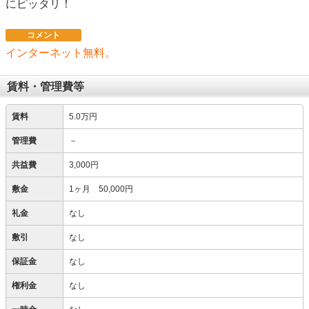
にピッタリ！
コメント
インターネット無料。
賃料・管理費等
賃料
5.0万円
管理費
－
共益費
3,000円
敷金
1ヶ月 50,000円
礼金
なし
敷引
なし
保証金
なし
権利金
なし