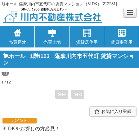
旭ホール 薩摩川内市五代町の賃貸マンション（3LDK）[212281]
売買戸建
売買土地
賃貸居住用
賃貸事業用
旭ホール
1階/103
薩摩川内市五代町 賃貸マンショ
ン
1 / 12
prev
next
お気に入り登録
ポイント
3LDKをお探しの方必見！