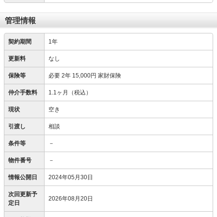
管理情報
契約期間
1年
更新料
なし
保険等
必要
2年 15,000円 家財保険
仲介手数料
1.1ヶ月（税込）
現状
空き
引渡し
相談
条件等
－
物件番号
－
情報公開日
2024年05月30日
次回更新予
2026年08月20日
定日