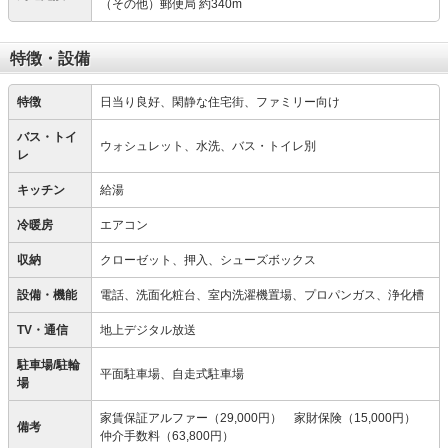
（その他）郵便局 約340m
特徴・設備
特徴
日当り良好、閑静な住宅街、ファミリー向け
バス・トイ
ウォシュレット、水洗、バス・トイレ別
レ
キッチン
給湯
冷暖房
エアコン
収納
クローゼット、押入、シューズボックス
設備・機能
電話、洗面化粧台、室内洗濯機置場、プロパンガス、浄化槽
TV・通信
地上デジタル放送
駐車場/駐輪
平面駐車場、自走式駐車場
場
家賃保証アルファー（29,000円） 家財保険（15,000円）
備考
仲介手数料（63,800円）