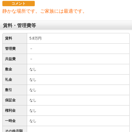
コメント
静かな場所です。ご家族には最適です。
賃料・管理費等
賃料
5.8万円
管理費
－
共益費
－
敷金
なし
礼金
なし
敷引
なし
保証金
なし
権利金
なし
一時金
なし
その他月額