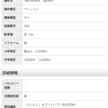
築年月
1997年08月
（築29年）
物件種目
マンション
建物構造
ＲＣ
部屋番号
103
駐車場
有
2台
リフォーム
無
小学校区
亀山小
（1,430m）
中学校区
川内北中
（1,620m）
詳細情報
バルコニー
－
面積
主要採光面
東
（コンビニ）セブンイレブン 約1,020m
周辺施設