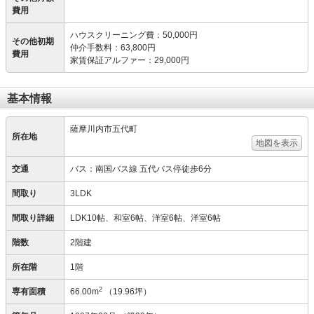
費用
ハウスクリーニング費
：
50,000円
その他初期
仲介手数料
：
63,800円
費用
家賃保証アルファー
：
29,000円
基本情報
薩摩川内市五代町
所在地
地図を表示
交通
バス：南国バス線 五代バス停徒歩6分
間取り
3LDK
間取り詳細
LDK10帖、和室6帖、洋室6帖、洋室6帖
階数
2階建
所在階
1階
2
専有面積
66.00m
（19.96坪）