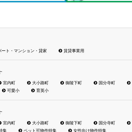
パート・マンション・貸家
賃貸事業用
す
宮内町
大小路町
御陵下町
国分寺町
可愛小
育英小
す
宮内町
大小路町
御陵下町
国分寺町
特集
ペット可物件特集
女性向け物件特集