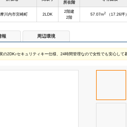
所在階
2階建
2
摩川内市宮崎町
2LDK
57.07m
（17.26坪
2階
情報
周辺環境
の2DK♪セキュリティキー仕様、24時間管理なので女性でも安心して暮らせ