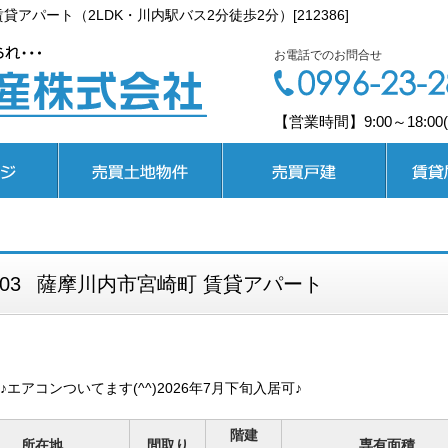
パート（2LDK・川内駅バス2分徒歩2分）[212386]
お電話でのお問合せ
【営業時間】9:00～18:0
売買土地
売買戸建
賃貸居住
03
薩摩川内市宮崎町 賃貸アパート
エアコンついてます(^^)2026年7月下旬入居可♪
階建
所在地
間取り
専有面積