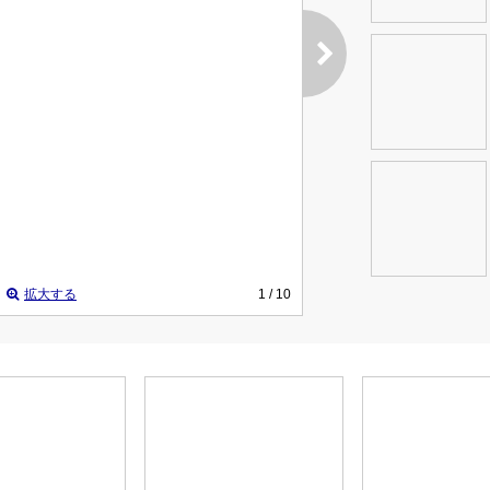
拡大する
1
/ 10