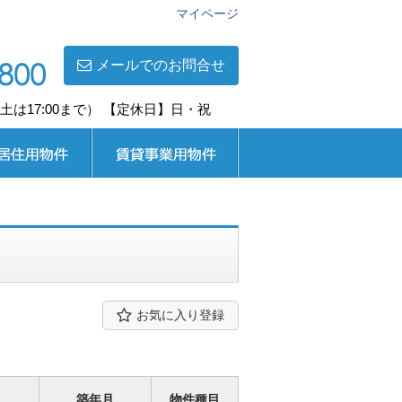
マイページ
メールでのお問合せ
0(土は17:00まで） 【定休日】日・祝
用
賃貸事業用
お気に入り登録
築年月
物件種目