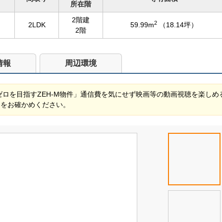
所在階
2階建
2
2LDK
59.99m
（18.14坪）
2階
情報
周辺環境
ゼロを目指すZEH-M物件」通信費を気にせず映画等の動画視聴を楽しめ
さをお確かめください。