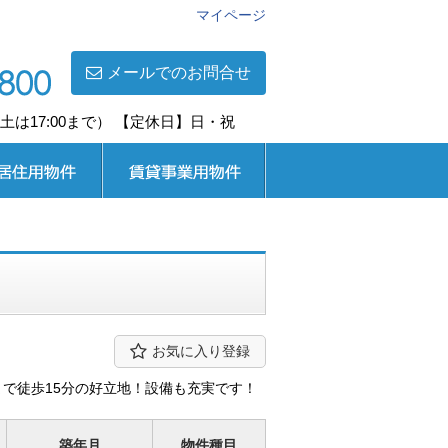
マイページ
メールでのお問合せ
0(土は17:00まで） 【定休日】日・祝
用
賃貸事業用
お気に入り登録
まで徒歩15分の好立地！設備も充実です！
築年月
物件種目