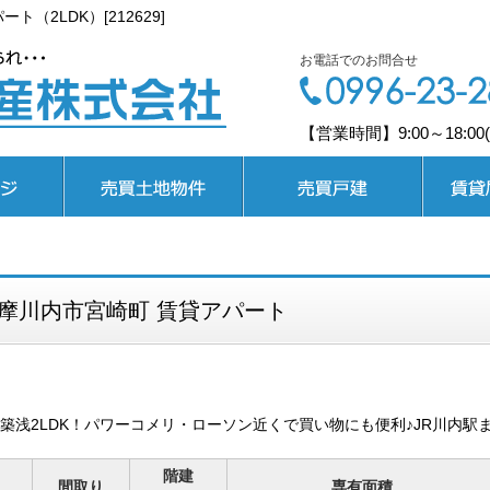
（2LDK）[212629]
お電話でのお問合せ
【営業時間】9:00～18:0
売買土地
売買戸建
賃貸居住
摩川内市宮崎町 賃貸アパート
築浅2LDK！パワーコメリ・ローソン近くで買い物にも便利♪JR川内駅
階建
間取り
専有面積