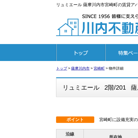
リュミエール 薩摩川内市宮崎町の賃貸アパート
トップページ
特集ページ
トップ
>
薩摩川内市
>
宮崎町
>
物件詳細
リュミエール
2階/201
薩
ポイント
宮崎町に設備充実の
沿線
所在地