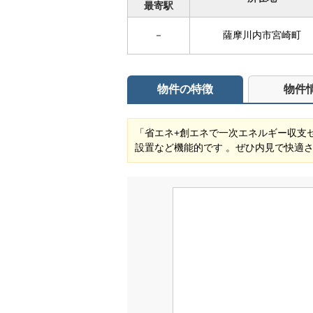
最寄駅
－
薩摩川内市宮崎町
物件の特徴
物件
「省エネ+創エネで一次エネルギー収支
設置など機能的です 。ぜひ内見で快適