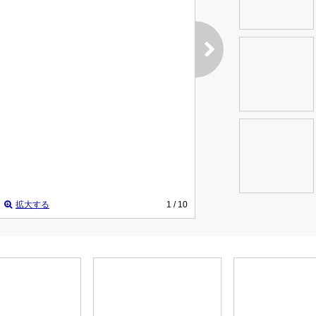
拡大する
1
/ 10