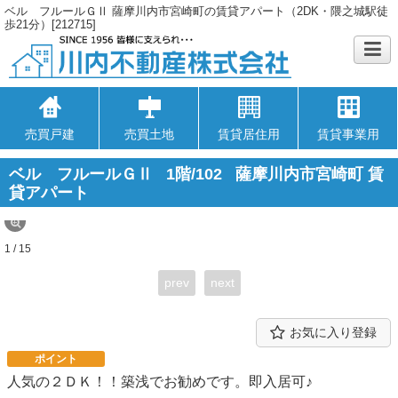
ベル フルールＧⅡ 薩摩川内市宮崎町の賃貸アパート（2DK・隈之城駅徒
歩21分）[212715]
売買戸建
売買土地
賃貸居住用
賃貸事業用
ベル フルールＧⅡ
1階/102
薩摩川内市宮崎町 賃
貸アパート
1 / 15
prev
next
お気に入り登録
ポイント
人気の２ＤＫ！！築浅でお勧めです。即入居可♪