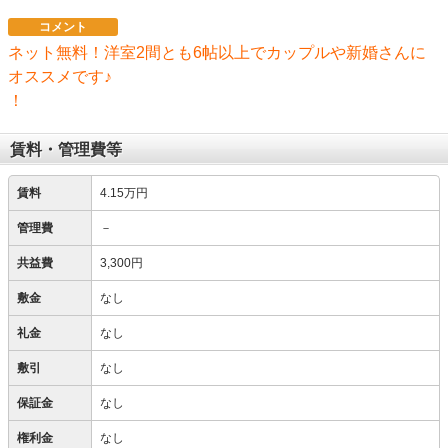
コメント
ネット無料！洋室2間とも6帖以上でカップルや新婚さんに
オススメです♪
！
賃料・管理費等
賃料
4.15万円
管理費
－
共益費
3,300円
敷金
なし
礼金
なし
敷引
なし
保証金
なし
権利金
なし