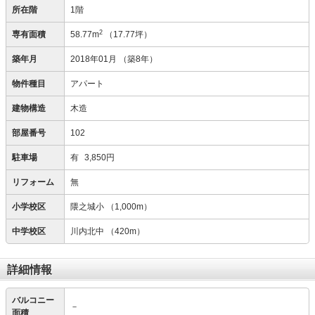
所在階
1階
2
専有面積
58.77m
（17.77坪）
築年月
2018年01月
（築8年）
物件種目
アパート
建物構造
木造
部屋番号
102
駐車場
有
3,850円
リフォーム
無
小学校区
隈之城小
（1,000m）
中学校区
川内北中
（420m）
詳細情報
バルコニー
－
面積