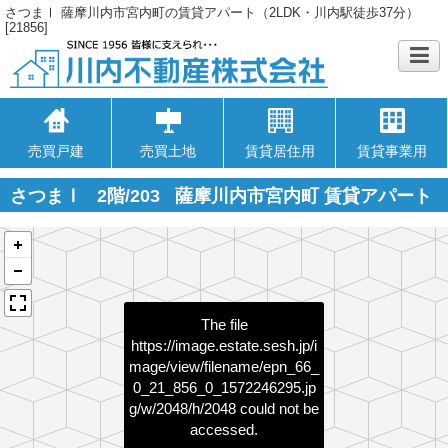
さつまⅠ 薩摩川内市宮内町の賃貸アパート（2LDK・川内駅徒歩37分）
[21856]
売買戸建
売買土地
賃貸居住用
賃貸事業用
さつまⅠ
2階/203
薩摩川内市宮内町 賃貸アパート
The file
https://image.estate.sesh.jp/i
mage/view/filename/epn_66_
0_21_856_0_1572246295.jp
g/w/2048/h/2048
could not be
accessed.