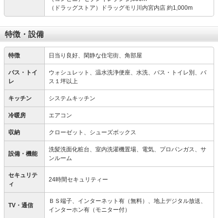
（ドラッグストア）ドラッグモリ川内宮内店 約1,000m
特徴・設備
特徴
日当り良好、閑静な住宅街、角部屋
バス・トイ
ウォシュレット、温水洗浄便座、水洗、バス・トイレ別、バ
レ
ス１坪以上
キッチン
システムキッチン
冷暖房
エアコン
収納
クローゼット、シューズボックス
洗髪洗面化粧台、室内洗濯機置場、電気、プロパンガス、サ
設備・機能
ンルーム
セキュリテ
24時間セキュリティー
ィ
ＢＳ端子、インターネット有（無料）、地上デジタル放送、
TV・通信
インターホン有（モニター付）