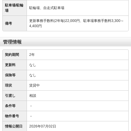
駐車場/駐輪
駐輪場、自走式駐車場
場
更新事務手数料(2年毎)22,000円、駐車場事務手数料3,300～
備考
4,400円
管理情報
契約期間
2年
更新料
なし
保険等
なし
現状
賃貸中
引渡し
相談
条件等
－
物件番号
－
情報公開日
2026年07月02日