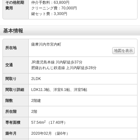
その他初期
仲介手数料
：
63,800円
費用
クリーニング費
：
70,000円
鍵セット費
：
3,300円
基本情報
薩摩川内市宮内町
所在地
地図を表示
JR鹿児島本線 川内駅徒歩37分
交通
肥薩おれんじ鉄道線 上川内駅徒歩28分
間取り
2LDK
間取り詳細
LDK11.3帖、洋室6.1帖、洋室5帖
階数
2階建
所在階
2階
2
専有面積
57.54m
（17.40坪）
築年月
2020年02月
（築6年）