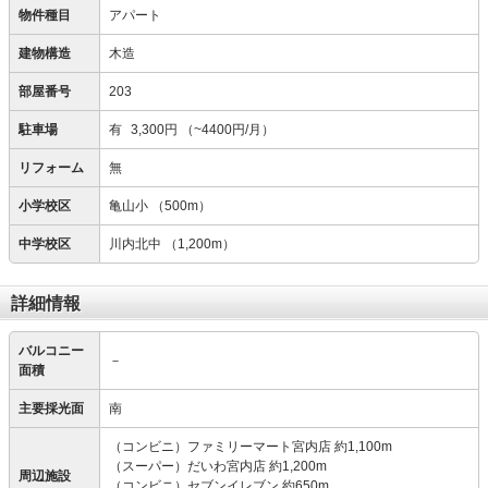
物件種目
アパート
建物構造
木造
部屋番号
203
駐車場
有
3,300円
（~4400円/月）
リフォーム
無
小学校区
亀山小
（500m）
中学校区
川内北中
（1,200m）
詳細情報
バルコニー
－
面積
主要採光面
南
（コンビニ）ファミリーマート宮内店 約1,100m
（スーパー）だいわ宮内店 約1,200m
周辺施設
（コンビニ）セブンイレブン 約650m