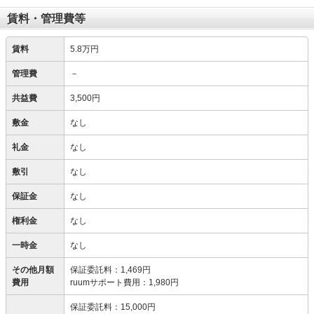
賃料・管理費等
賃料
5.8万円
管理費
－
共益費
3,500円
敷金
なし
礼金
なし
敷引
なし
保証金
なし
権利金
なし
一時金
なし
その他月額
保証委託料
：
1,469円
費用
ruumサポート費用
：
1,980円
保証委託料
：
15,000円