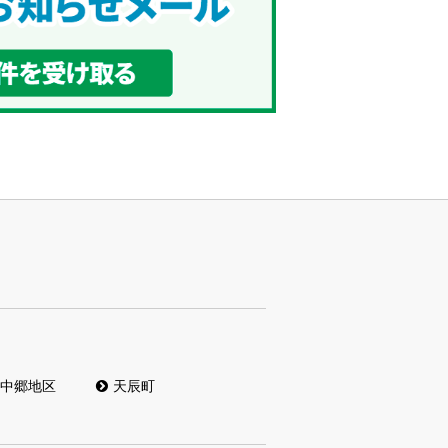
中郷地区
天辰町