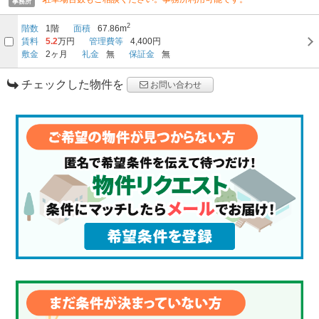
事務所
2
階数
1階
面積
67.86m
賃料
5.2
万円
管理費等
4,400円
敷金
2ヶ月
礼金
無
保証金
無
チェックした物件を
お問い合わせ