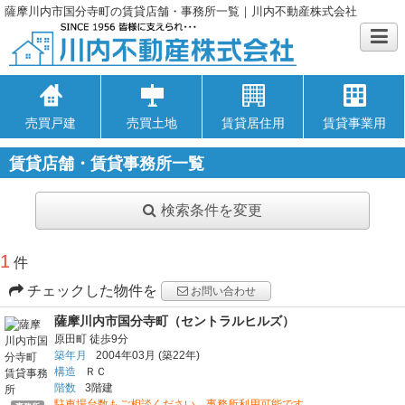
薩摩川内市国分寺町の賃貸店舗・事務所一覧｜川内不動産株式会社
売買戸建
売買土地
賃貸居住用
賃貸事業用
賃貸店舗・賃貸事務所一覧
検索条件を変更
1
件
チェックした物件を
お問い合わせ
薩摩川内市国分寺町（セントラルヒルズ）
原田町
徒歩9分
築年月
2004年03月
(築22年)
構造
ＲＣ
階数
3階建
駐車場台数もご相談ください。事務所利用可能です。