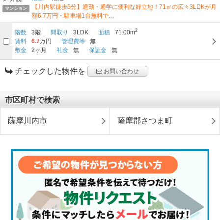
【川内駅徒歩5分】通勤・通学に便利な好立地！71㎡の広々3LDKが月
マンション
額6.7万円・駐車場1台無料で…
2
階数
3階
間取り
3LDK
面積
71.00m
賃料
6.7
万円
管理費等
無
敷金
2ヶ月
礼金
無
保証金
無
チェックした物件を
お問い合わせ
市区町村で検索
薩摩川内市
薩摩郡さつま町