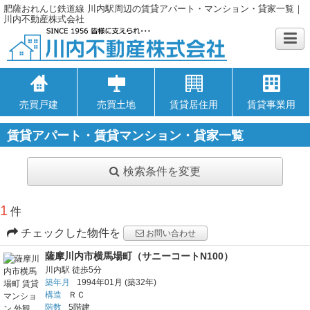
肥薩おれんじ鉄道線 川内駅周辺の賃貸アパート・マンション・貸家一覧｜
川内不動産株式会社
売買戸建
売買土地
賃貸居住用
賃貸事業用
賃貸アパート・賃貸マンション・貸家一覧
検索条件を変更
1
件
チェックした物件を
お問い合わせ
薩摩川内市横馬場町（サニーコートN100）
川内駅
徒歩5分
築年月
1994年01月
(築32年)
構造
ＲＣ
階数
5階建