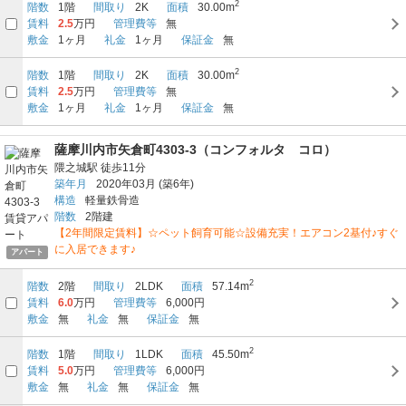
2
階数
1階
間取り
2K
面積
30.00m
賃料
2.5
万円
管理費等
無
敷金
1ヶ月
礼金
1ヶ月
保証金
無
2
階数
1階
間取り
2K
面積
30.00m
賃料
2.5
万円
管理費等
無
敷金
1ヶ月
礼金
1ヶ月
保証金
無
薩摩川内市矢倉町4303-3（コンフォルタ コロ）
隈之城駅
徒歩11分
築年月
2020年03月
(築6年)
構造
軽量鉄骨造
階数
2階建
【2年間限定賃料】☆ペット飼育可能☆設備充実！エアコン2基付♪すぐ
に入居できます♪
アパート
2
階数
2階
間取り
2LDK
面積
57.14m
賃料
6.0
万円
管理費等
6,000円
敷金
無
礼金
無
保証金
無
2
階数
1階
間取り
1LDK
面積
45.50m
賃料
5.0
万円
管理費等
6,000円
敷金
無
礼金
無
保証金
無