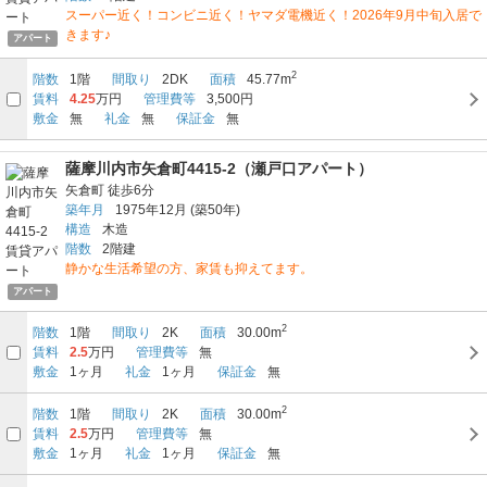
スーパー近く！コンビニ近く！ヤマダ電機近く！2026年9月中旬入居で
きます♪
アパート
2
階数
1階
間取り
2DK
面積
45.77m
賃料
4.25
万円
管理費等
3,500円
敷金
無
礼金
無
保証金
無
薩摩川内市矢倉町4415-2（瀬戸口アパート）
矢倉町
徒歩6分
築年月
1975年12月
(築50年)
構造
木造
階数
2階建
静かな生活希望の方、家賃も抑えてます。
アパート
2
階数
1階
間取り
2K
面積
30.00m
賃料
2.5
万円
管理費等
無
敷金
1ヶ月
礼金
1ヶ月
保証金
無
2
階数
1階
間取り
2K
面積
30.00m
賃料
2.5
万円
管理費等
無
敷金
1ヶ月
礼金
1ヶ月
保証金
無