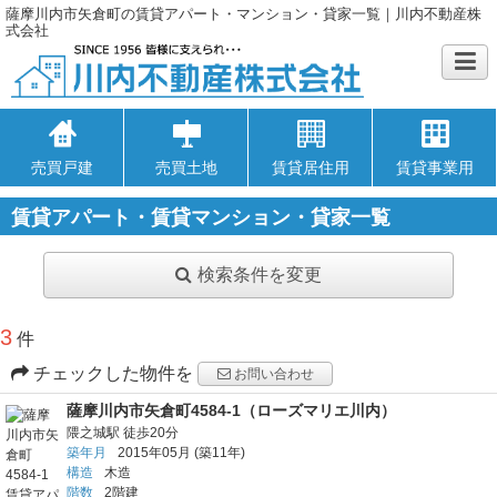
薩摩川内市矢倉町の賃貸アパート・マンション・貸家一覧｜川内不動産株
式会社
売買戸建
売買土地
賃貸居住用
賃貸事業用
賃貸アパート・賃貸マンション・貸家一覧
検索条件を変更
3
件
チェックした物件を
お問い合わせ
薩摩川内市矢倉町4584-1（ローズマリエ川内）
隈之城駅
徒歩20分
築年月
2015年05月
(築11年)
構造
木造
階数
2階建