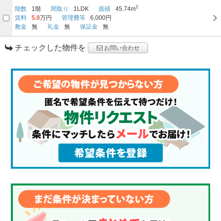
2
階数
1階
間取り
1LDK
面積
45.74m
賃料
5.0
万円
管理費等
6,000円
敷金
無
礼金
無
保証金
無
チェックした物件を
お問い合わせ