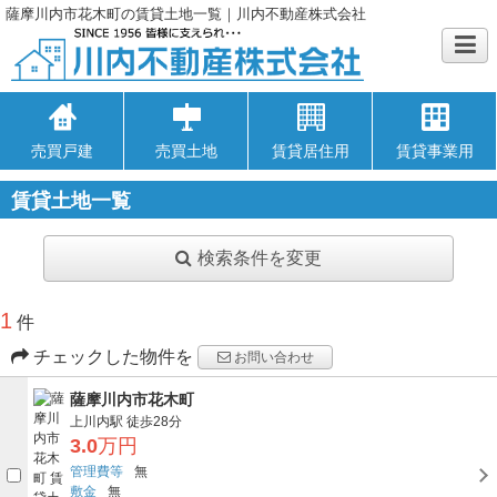
薩摩川内市花木町の賃貸土地一覧｜川内不動産株式会社
売買戸建
売買土地
賃貸居住用
賃貸事業用
賃貸土地一覧
検索条件を変更
1
件
チェックした物件を
お問い合わせ
薩摩川内市花木町
上川内駅
徒歩28分
3.0
万円
管理費等
無
敷金
無