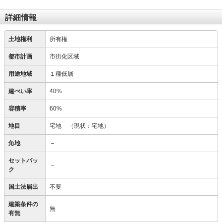
詳細情報
土地権利
所有権
都市計画
市街化区域
用途地域
１種低層
建ぺい率
40%
容積率
60%
地目
宅地
（現状：宅地）
角地
－
セットバッ
－
ク
国土法届出
不要
建築条件の
無
有無