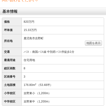
基本情報
価格
820万円
坪単価
15.33万円
鹿児島市吉野町
所在地
地図を表示
交通
バス：南国バス線 中別府バス停徒歩1分
最適用途
住宅用地
総区画数
8
区画番号
3
2
土地面積
176.80m
（53.48坪）
小学校区
吉野東小
（1,200m）
中学校区
吉野東中
（1,200m）