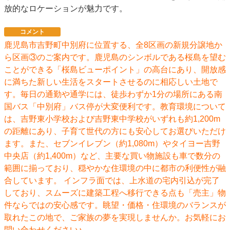
放的なロケーションが魅力です。
コメント
鹿児島市吉野町中別府に位置する、全8区画の新規分譲地か
ら区画③のご案内です。鹿児島のシンボルである桜島を望む
ことができる「桜島ビューポイント」の高台にあり、開放感
に満ちた新しい生活をスタートさせるのに相応しい土地で
す。毎日の通勤や通学には、徒歩わずか1分の場所にある南
国バス「中別府」バス停が大変便利です。教育環境について
は、吉野東小学校および吉野東中学校がいずれも約1,200m
の距離にあり、子育て世代の方にも安心してお選びいただけ
ます。また、セブンイレブン（約1,080m）やタイヨー吉野
中央店（約1,400m）など、主要な買い物施設も車で数分の
範囲に揃っており、穏やかな住環境の中に都市の利便性が融
合しています。 インフラ面では、上水道の宅内引込が完了
しており、スムーズに建築工程へ移行できる点も「売主」物
件ならではの安心感です。眺望・価格・住環境のバランスが
取れたこの地で、ご家族の夢を実現しませんか。お気軽にお
問い合わせください♪