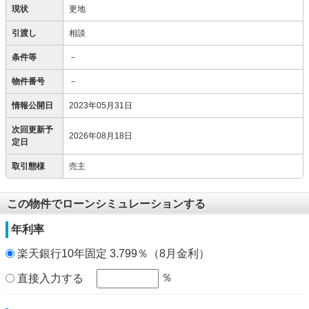
現状
更地
引渡し
相談
条件等
－
物件番号
－
情報公開日
2023年05月31日
次回更新予
2026年08月18日
定日
取引態様
売主
この物件でローンシミュレーションする
年利率
楽天銀行10年固定 3.799％（8月金利）
％
直接入力する