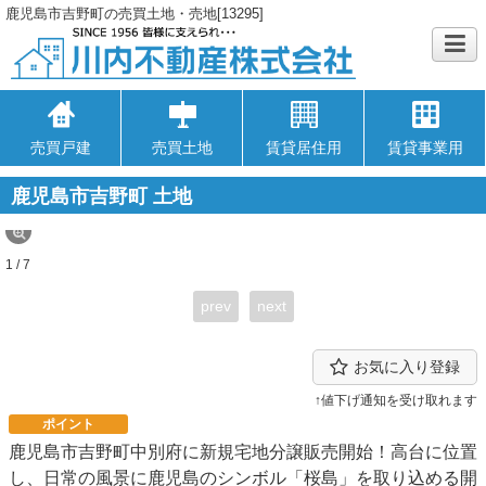
鹿児島市吉野町の売買土地・売地[13295]
売買戸建
売買土地
賃貸居住用
賃貸事業用
鹿児島市吉野町 土地
1 / 7
prev
next
お気に入り登録
↑値下げ通知を受け取れます
ポイント
鹿児島市吉野町中別府に新規宅地分譲販売開始！高台に位置
し、日常の風景に鹿児島のシンボル「桜島」を取り込める開