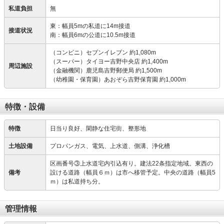
私道負担
無
東：幅員5mの私道に14m接道
接道状況
南：幅員6mの公道に10.5m接道
（コンビニ）セブンイレブン 約1,080m
（スーパー）タイヨー吉野中央店 約1,400m
周辺施設
（金融機関）鹿児島吉野郵便局 約1,500m
（幼稚園・保育園）あおぞら吉野保育園 約1,000m
特徴・設備
特徴
日当り良好、閑静な住宅街、整形地
土地設備
プロパンガス、電気、上水道、側溝、浄化槽
区画番号③上水道宅内引込有り。建法22条指定地域。東西の
備考
設ける道路（幅員６ｍ）は市へ移管予定。中央の道路（幅員5
ｍ）は私道持ち分。
管理情報