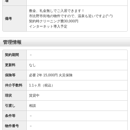
場
敷金、礼金無しでご入居できます！
市比野市街地の物件ですので、温泉も近いですよ(^-^)
備考
契約時クリーニング費30,000円
インターネット導入予定
管理情報
契約期間
－
更新料
なし
保険等
必要
2年 15,000円 火災保険
仲介手数料
1.1ヶ月（税込）
現状
賃貸中
引渡し
相談
条件等
－
物件番号
－