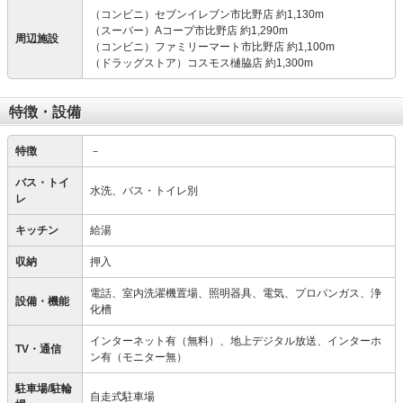
（コンビニ）セブンイレブン市比野店 約1,130m
（スーパー）Aコープ市比野店 約1,290m
周辺施設
（コンビニ）ファミリーマート市比野店 約1,100m
（ドラッグストア）コスモス樋脇店 約1,300m
特徴・設備
特徴
－
バス・トイ
水洗、バス・トイレ別
レ
キッチン
給湯
収納
押入
電話、室内洗濯機置場、照明器具、電気、プロパンガス、浄
設備・機能
化槽
インターネット有（無料）、地上デジタル放送、インターホ
TV・通信
ン有（モニター無）
駐車場/駐輪
自走式駐車場