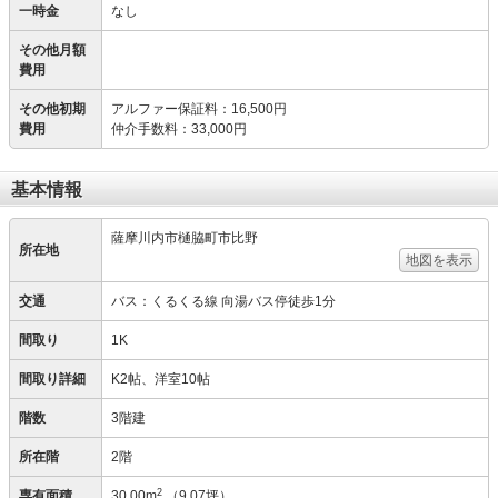
一時金
なし
その他月額
費用
その他初期
アルファー保証料
：
16,500円
費用
仲介手数料
：
33,000円
基本情報
薩摩川内市樋脇町市比野
所在地
地図を表示
交通
バス：くるくる線 向湯バス停徒歩1分
間取り
1K
間取り詳細
K2帖、洋室10帖
階数
3階建
所在階
2階
2
専有面積
30.00m
（9.07坪）