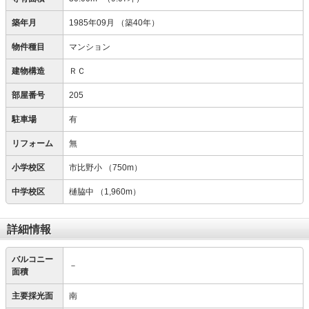
築年月
1985年09月
（築40年）
物件種目
マンション
建物構造
ＲＣ
部屋番号
205
駐車場
有
リフォーム
無
小学校区
市比野小
（750m）
中学校区
樋脇中
（1,960m）
詳細情報
バルコニー
－
面積
主要採光面
南