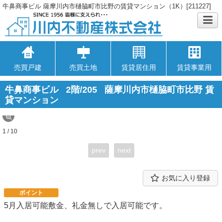
牛鼻商事ビル 薩摩川内市樋脇町市比野の賃貸マンション（1K）[211227]
売買戸建
売買土地
賃貸居住用
賃貸事業用
牛鼻商事ビル
2階/205
薩摩川内市樋脇町市比野 賃
貸マンション
1 / 10
prev
next
お気に入り登録
ポイント
5月入居可能敷金、礼金無しで入居可能です。