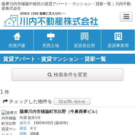
薩摩川内市樋脇中校区の賃貸アパート・マンション・貸家一覧｜川内不動
産株式会社
売買戸建
売買土地
賃貸居住用
賃貸事業用
賃貸アパート・賃貸マンション・貸家一覧
検索条件を変更
1
件
チェックした物件を
お問い合わせ
薩摩川内市樋脇町市比野（牛鼻商事ビル）
向湯
徒歩1分
築年月
1985年09月
(築40年)
構造
ＲＣ
階数
3階建