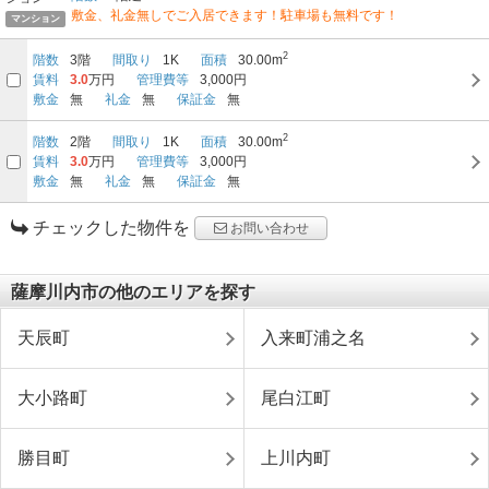
敷金、礼金無しでご入居できます！駐車場も無料です！
マンション
2
階数
3階
間取り
1K
面積
30.00m
賃料
3.0
万円
管理費等
3,000円
敷金
無
礼金
無
保証金
無
2
階数
2階
間取り
1K
面積
30.00m
賃料
3.0
万円
管理費等
3,000円
敷金
無
礼金
無
保証金
無
チェックした物件を
お問い合わせ
薩摩川内市の他のエリアを探す
天辰町
入来町浦之名
大小路町
尾白江町
勝目町
上川内町